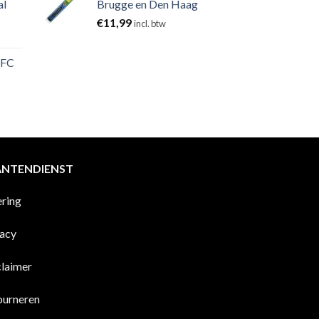
al
Brugge en Den Haag
€
11,99
incl. btw
 FC
ANTENDIENST
ering
vacy
claimer
ourneren