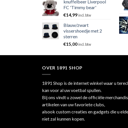
knuffelbeer Liverpool
FC 'Timmy bear'
€
14,99
incl. btw
Blauw/zwart
vissershoedje met 2
sterren
€
15,00
incl. btw
OVER 1891 SHOP
1891 Shop is de internet winkel waar u terec
kan voor al uw voetbal spullen.
Bij ons vindt u zowel de officiële merchandi
artikelen van uw favoriete clubs,
alsook custom creaties en gadgets die u eld
niet zal kunnen kopen.