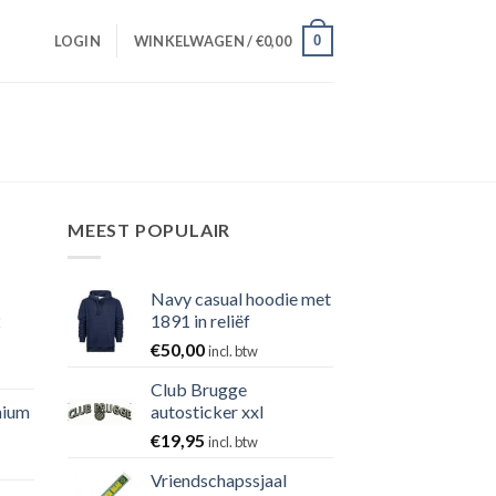
0
LOGIN
WINKELWAGEN /
€
0,00
MEEST POPULAIR
Navy casual hoodie met
2
1891 in reliëf
€
50,00
incl. btw
Club Brugge
nium
autosticker xxl
€
19,95
incl. btw
Vriendschapssjaal