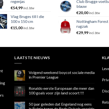
regenjas
Club Brugge voetb
blauw
€
54,99
incl. btw
€
20,00
incl. btw
Vlag Bruges till I die
100 x 150 cm
Nottingham Forest
rugzak
€
15,00
incl. btw
€
29,99
incl. btw
LAATSTE NIEUWS
KL
Lev
ht
Volgend weekend boycot sociale media
in Premier League
Pri
sing
Geen
reacties
Ronaldo eerste Europeaan die meer dan
op
Dis
Volgend
100 goals voor zijn land scoort !!!
ers
weekend
boycot
Geen
sociale
reacties
Ret
50 jaar geleden dat Engeland nog eens
media
op
in
Ronaldo
in Belgie tegen de Rode Duivels speelde