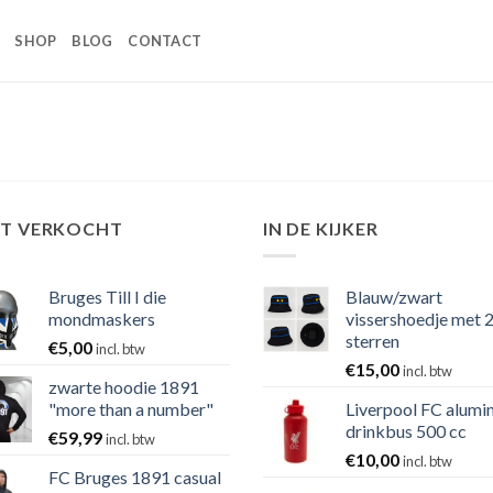
SHOP
BLOG
CONTACT
ST VERKOCHT
IN DE KIJKER
Bruges Till I die
Blauw/zwart
mondmaskers
vissershoedje met 
sterren
€
5,00
incl. btw
€
15,00
incl. btw
zwarte hoodie 1891
"more than a number"
Liverpool FC alumi
drinkbus 500 cc
€
59,99
incl. btw
€
10,00
incl. btw
FC Bruges 1891 casual