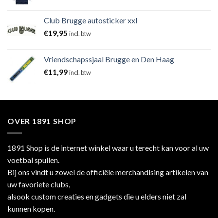
Club Brugge autosticker xxl
€
19,95
incl. btw
Vriendschapssjaal Brugge en Den Haag
€
11,99
incl. btw
OVER 1891 SHOP
1891 Shop is de internet winkel waar u terecht kan voor al uw
voetbal spullen.
Bij ons vindt u zowel de officiële merchandising artikelen van
uw favoriete clubs,
alsook custom creaties en gadgets die u elders niet zal
kunnen kopen.