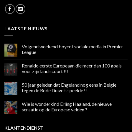
LAATSTE NIEUWS
Volgend weekend boycot sociale media in Premier
League
Geen
reacties
Ronaldo eerste Europeaan die meer dan 100 goals
op
Volgend
voor zijn land scoort !!!
weekend
boycot
Geen
sociale
reacties
50 jaar geleden dat Engeland nog eens in Belgie
media
op
in
Ronaldo
tegen de Rode Duivels speelde !!
Premier
eerste
League
Europeaan
Geen
die
reacties
Wie is wonderkind Erling Haaland, de nieuwe
meer
op
dan
50
sensatie op de Europese velden ?
100
jaar
goals
geleden
Geen
voor
dat
reacties
zijn
Engeland
op
KLANTENDIENST
land
nog
Wie
scoort
eens
is