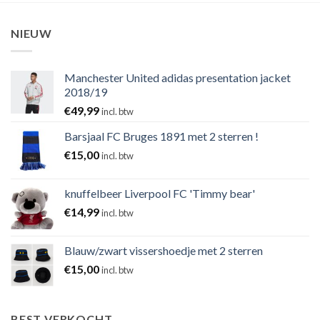
NIEUW
Manchester United adidas presentation jacket
2018/19
€
49,99
incl. btw
Barsjaal FC Bruges 1891 met 2 sterren !
€
15,00
incl. btw
knuffelbeer Liverpool FC 'Timmy bear'
€
14,99
incl. btw
Blauw/zwart vissershoedje met 2 sterren
€
15,00
incl. btw
BEST VERKOCHT