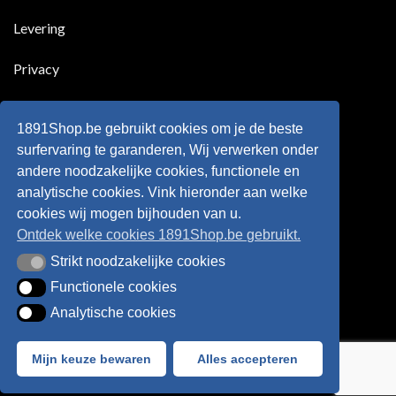
!!!
in
wonderkind
Belgie
Erling
Levering
tegen
Haaland,
de
de
Rode
nieuwe
Duivels
sensatie
Privacy
speelde
op
!!
de
Europese
Disclaimer
velden
?
1891Shop.be gebruikt cookies om je de beste
Retourneren
surfervaring te garanderen, Wij verwerken onder
andere noodzakelijke cookies, functionele en
Algemene voorwaarden
analytische cookies. Vink hieronder aan welke
cookies wij mogen bijhouden van u.
Ontdek welke cookies 1891Shop.be gebruikt.
Strikt noodzakelijke cookies
Strikt noodzakelijke cookies
Functionele cookies
Functionele cookies
Analytische cookies
Analytische cookies
Bancontact
Visa
IDeal
Sofort
Mijn keuze bewaren
Alles accepteren
Webshop created by
HappyWebsites
© 2026