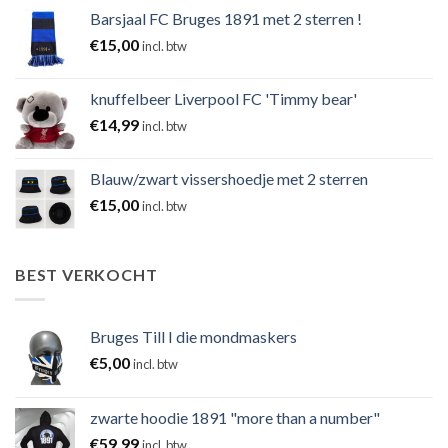
Barsjaal FC Bruges 1891 met 2 sterren !
€
15,00
incl. btw
knuffelbeer Liverpool FC 'Timmy bear'
€
14,99
incl. btw
Blauw/zwart vissershoedje met 2 sterren
€
15,00
incl. btw
BEST VERKOCHT
Bruges Till I die mondmaskers
€
5,00
incl. btw
zwarte hoodie 1891 "more than a number"
€
59,99
incl. btw