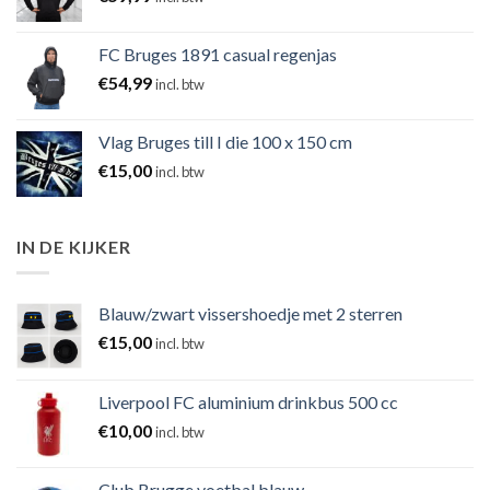
FC Bruges 1891 casual regenjas
€
54,99
incl. btw
Vlag Bruges till I die 100 x 150 cm
€
15,00
incl. btw
IN DE KIJKER
Blauw/zwart vissershoedje met 2 sterren
€
15,00
incl. btw
Liverpool FC aluminium drinkbus 500 cc
€
10,00
incl. btw
Club Brugge voetbal blauw