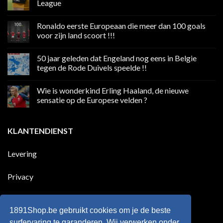
League
Geen
reacties
Ronaldo eerste Europeaan die meer dan 100 goals
op
Volgend
voor zijn land scoort !!!
weekend
boycot
Geen
sociale
reacties
50 jaar geleden dat Engeland nog eens in Belgie
media
op
in
Ronaldo
tegen de Rode Duivels speelde !!
Premier
eerste
League
Europeaan
Geen
die
reacties
Wie is wonderkind Erling Haaland, de nieuwe
meer
op
dan
50
sensatie op de Europese velden ?
100
jaar
goals
geleden
Geen
voor
dat
reacties
zijn
Engeland
op
KLANTENDIENST
land
nog
Wie
scoort
eens
is
!!!
in
wonderkind
Belgie
Erling
Levering
tegen
Haaland,
de
de
Rode
nieuwe
Duivels
sensatie
Privacy
speelde
op
!!
de
Europese
Disclaimer
velden
?
1891Shop.be gebruikt cookies om je de beste
Retourneren
surfervaring te garanderen, Wij verwerken onder