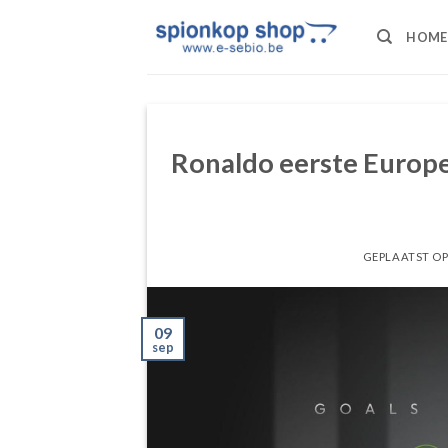
Ga
naar
HOME
inhoud
Ronaldo eerste Europe
GEPLAATST O
09
sep