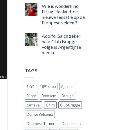
100
reacties
Wie is wonderkind
op
goals
50
voor
Erling Haaland, de
jaar
zijn
nieuwe sensatie op de
geleden
land
dat
scoort
Europese velden ?
Engeland
!!!
nog
Geen
eens
reacties
Adolfo Gaich zeker
op
in
Wie
Belgie
naar Club Brugge
is
tegen
volgens Argentijnse
wonderkind
de
Erling
Rode
media
Haaland,
Duivels
de
Geen
speelde
nieuwe
reacties
!!
op
sensatie
TAGS
Adolfo
op
Gaich
de
zeker
Europese
naar
velden
Club
?
1891
1891shop
Ajuinen
Brugge
volgens
Bilzen
Boorsem
Breugel
Argentijnse
media
carnaval
Chiro
Club Brugge
Denise Betsema
Deurnese Turners
Diepenbeek