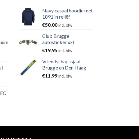
Navy casual hoodie met
2
1891 in reliëf
€
50,00
incl. btw
Club Brugge
nium
autosticker xxl
€
19,95
incl. btw
Vriendschapssjaal
al
Brugge en Den Haag
€
11,99
incl. btw
 FC