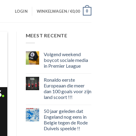
0
LOGIN
WINKELWAGEN /
€
0,00
MEEST RECENTE
Volgend weekend
boycot sociale media
in Premier League
Geen
reacties
Ronaldo eerste
op
Volgend
Europeaan die meer
weekend
dan 100 goals voor zijn
boycot
sociale
land scoort !!!
media
in
Geen
Premier
reacties
50 jaar geleden dat
op
League
Ronaldo
Engeland nog eens in
eerste
Belgie tegen de Rode
Europeaan
die
Duivels speelde !!
meer
dan
Geen