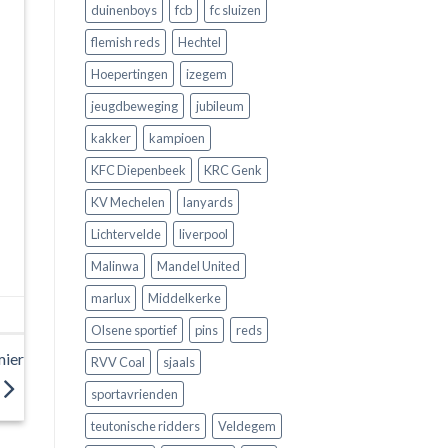
duinenboys
fcb
fc sluizen
flemish reds
Hechtel
Hoepertingen
izegem
jeugdbeweging
jubileum
kakker
kampioen
KFC Diepenbeek
KRC Genk
KV Mechelen
lanyards
Lichtervelde
liverpool
Malinwa
Mandel United
marlux
Middelkerke
Olsene sportief
pins
reds
mier
RVV Coal
sjaals
sportavrienden
teutonische ridders
Veldegem