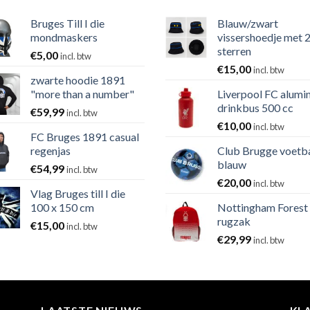
Bruges Till I die
Blauw/zwart
mondmaskers
vissershoedje met 
sterren
€
5,00
incl. btw
€
15,00
incl. btw
zwarte hoodie 1891
"more than a number"
Liverpool FC alumi
drinkbus 500 cc
€
59,99
incl. btw
€
10,00
incl. btw
FC Bruges 1891 casual
regenjas
Club Brugge voetb
blauw
€
54,99
incl. btw
€
20,00
incl. btw
Vlag Bruges till I die
100 x 150 cm
Nottingham Forest
rugzak
€
15,00
incl. btw
€
29,99
incl. btw