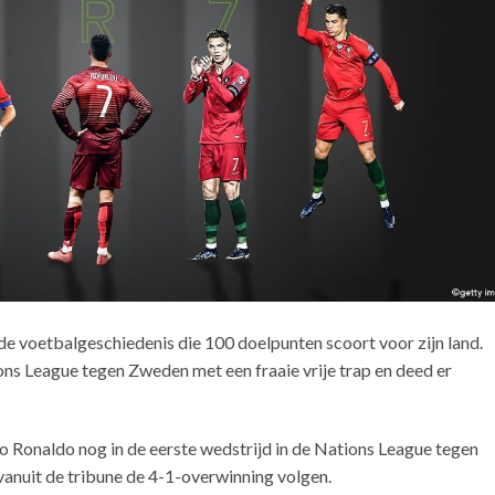
 de voetbalgeschiedenis die 100 doelpunten scoort voor zijn land.
ns League tegen Zweden met een fraaie vrije trap en deed er
Ronaldo nog in de eerste wedstrijd in de Nations League tegen
vanuit de tribune de 4-1-overwinning volgen.