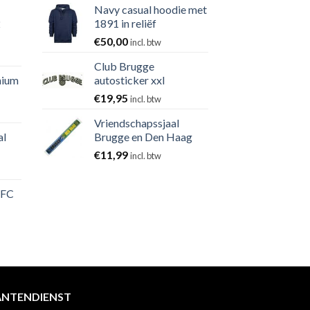
Navy casual hoodie met
2
1891 in reliëf
€
50,00
incl. btw
Club Brugge
nium
autosticker xxl
€
19,95
incl. btw
Vriendschapssjaal
al
Brugge en Den Haag
€
11,99
incl. btw
 FC
ANTENDIENST