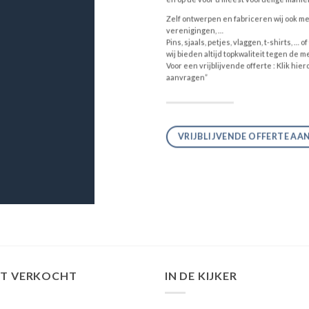
Zelf ontwerpen en fabriceren wij ook mer
verenigingen, …
Pins, sjaals, petjes, vlaggen, t-shirts, …
wij bieden altijd topkwaliteit tegen de m
Voor een vrijblijvende offerte : Klik hie
aanvragen”
VRIJBLIJVENDE OFFERTE A
ST VERKOCHT
IN DE KIJKER