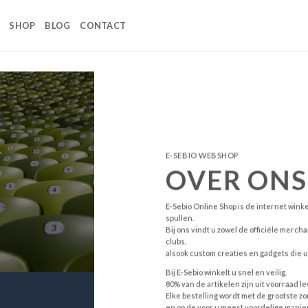
SHOP
BLOG
CONTACT
E-SEBIO WEBSHOP
OVER ONS
E-Sebio Online Shop is de internet winke
spullen.
Bij ons vindt u zowel de officiële merch
clubs,
alsook custom creaties en gadgets die u
Bij E-Sebio winkelt u snel en veilig.
80% van de artikelen zijn uit voorraad le
Elke bestelling wordt met de grootste zo
en op de voor u meest voordelige manier