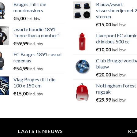
Bruges Till I die
Blauw/zwart
mondmaskers
vissershoedje met 
sterren
€
5,00
incl. btw
€
15,00
incl. btw
zwarte hoodie 1891
"more than a number"
Liverpool FC alumi
drinkbus 500 cc
€
59,99
incl. btw
€
10,00
incl. btw
FC Bruges 1891 casual
regenjas
Club Brugge voetb
blauw
€
54,99
incl. btw
€
20,00
incl. btw
Vlag Bruges till I die
100 x 150 cm
Nottingham Forest
rugzak
€
15,00
incl. btw
€
29,99
incl. btw
LAATSTE NIEUWS
KL