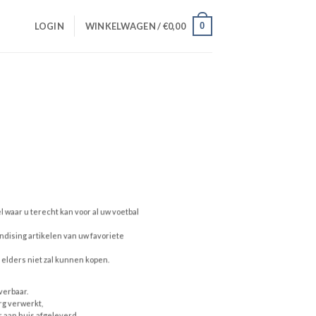
0
LOGIN
WINKELWAGEN /
€
0,00
l waar u terecht kan voor al uw voetbal
andising artikelen van uw favoriete
 elders niet zal kunnen kopen.
verbaar.
rg verwerkt,
 aan huis afgeleverd.