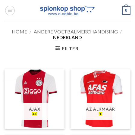
Ga
0
naar
inhoud
HOME
/
ANDERE VOETBALMERCHANDISING
/
NEDERLAND
FILTER
AJAX
AZ ALKMAAR
(13)
(4)