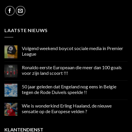
LAATSTE NIEUWS
Volgend weekend boycot sociale media in Premier
League
Geen
reacties
Ronaldo eerste Europeaan die meer dan 100 goals
op
Volgend
voor zijn land scoort !!!
weekend
boycot
Geen
sociale
reacties
50 jaar geleden dat Engeland nog eens in Belgie
media
op
in
Ronaldo
tegen de Rode Duivels speelde !!
Premier
eerste
League
Europeaan
Geen
die
reacties
Wie is wonderkind Erling Haaland, de nieuwe
meer
op
dan
50
sensatie op de Europese velden ?
100
jaar
goals
geleden
Geen
voor
dat
reacties
zijn
Engeland
op
KLANTENDIENST
land
nog
Wie