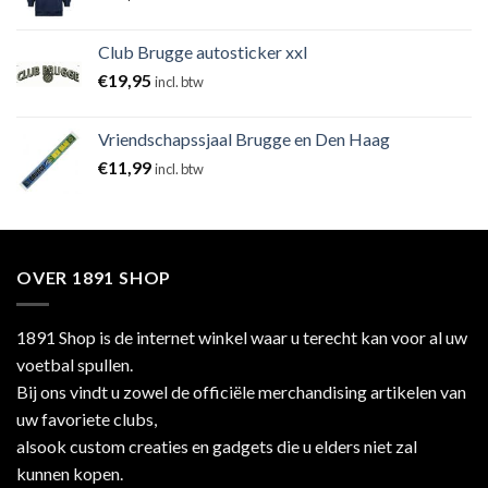
Club Brugge autosticker xxl
€
19,95
incl. btw
Vriendschapssjaal Brugge en Den Haag
€
11,99
incl. btw
OVER 1891 SHOP
1891 Shop is de internet winkel waar u terecht kan voor al uw
voetbal spullen.
Bij ons vindt u zowel de officiële merchandising artikelen van
uw favoriete clubs,
alsook custom creaties en gadgets die u elders niet zal
kunnen kopen.