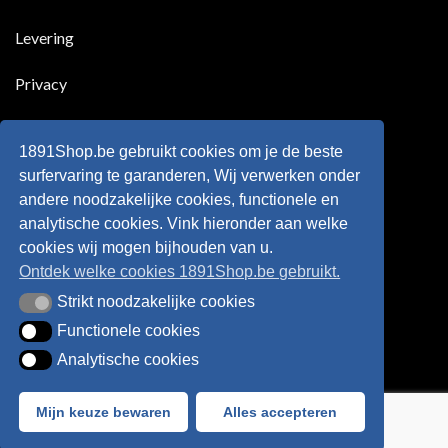
scoort
eens
is
!!!
in
wonderkind
Belgie
Erling
Levering
tegen
Haaland,
de
de
Rode
nieuwe
Duivels
sensatie
Privacy
speelde
op
!!
de
Europese
Disclaimer
velden
?
1891Shop.be gebruikt cookies om je de beste
Retourneren
surfervaring te garanderen, Wij verwerken onder
andere noodzakelijke cookies, functionele en
Algemene voorwaarden
analytische cookies. Vink hieronder aan welke
cookies wij mogen bijhouden van u.
Ontdek welke cookies 1891Shop.be gebruikt.
Strikt noodzakelijke cookies
Strikt noodzakelijke cookies
Functionele cookies
Functionele cookies
Analytische cookies
Analytische cookies
Bancontact
Visa
IDeal
Sofort
Mijn keuze bewaren
Alles accepteren
Webshop created by
HappyWebsites
© 2026