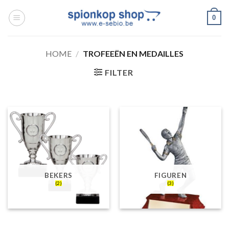
Ga
0
naar
inhoud
HOME
/
TROFEEËN EN MEDAILLES
FILTER
BEKERS
FIGUREN
(2)
(3)