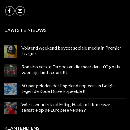
LAATSTE NIEUWS
Volgend weekend boycot sociale media in Premier
League
Geen
reacties
Ronaldo eerste Europeaan die meer dan 100 goals
op
Volgend
voor zijn land scoort !!!
weekend
boycot
Geen
sociale
reacties
50 jaar geleden dat Engeland nog eens in Belgie
media
op
in
Ronaldo
tegen de Rode Duivels speelde !!
Premier
eerste
League
Europeaan
Geen
die
reacties
Wie is wonderkind Erling Haaland, de nieuwe
meer
op
dan
50
sensatie op de Europese velden ?
100
jaar
goals
geleden
Geen
voor
dat
reacties
zijn
Engeland
op
KLANTENDIENST
land
nog
Wie