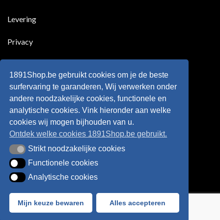
scoort
eens
is
!!!
in
wonderkind
Belgie
Erling
Levering
tegen
Haaland,
de
de
Rode
nieuwe
Duivels
sensatie
Privacy
speelde
op
!!
de
Europese
Disclaimer
velden
?
1891Shop.be gebruikt cookies om je de beste
Retourneren
surfervaring te garanderen, Wij verwerken onder
andere noodzakelijke cookies, functionele en
Algemene voorwaarden
analytische cookies. Vink hieronder aan welke
cookies wij mogen bijhouden van u.
Ontdek welke cookies 1891Shop.be gebruikt.
Strikt noodzakelijke cookies
Strikt noodzakelijke cookies
Functionele cookies
Functionele cookies
Analytische cookies
Analytische cookies
Bancontact
Visa
IDeal
Sofort
Mijn keuze bewaren
Alles accepteren
Webshop created by
HappyWebsites
© 2026