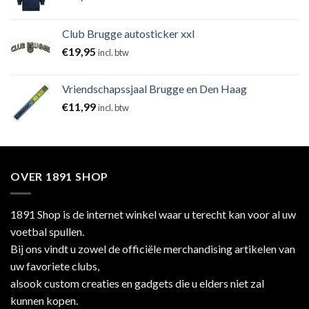
Club Brugge autosticker xxl
€
19,95
incl. btw
Vriendschapssjaal Brugge en Den Haag
€
11,99
incl. btw
OVER 1891 SHOP
1891 Shop is de internet winkel waar u terecht kan voor al uw
voetbal spullen.
Bij ons vindt u zowel de officiële merchandising artikelen van
uw favoriete clubs,
alsook custom creaties en gadgets die u elders niet zal
kunnen kopen.