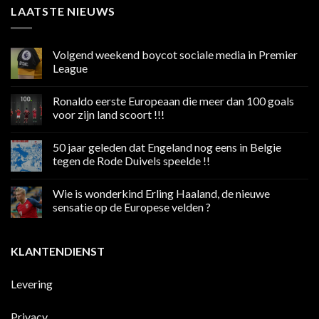
LAATSTE NIEUWS
Volgend weekend boycot sociale media in Premier
League
Geen
reacties
Ronaldo eerste Europeaan die meer dan 100 goals
op
Volgend
voor zijn land scoort !!!
weekend
boycot
Geen
sociale
reacties
50 jaar geleden dat Engeland nog eens in Belgie
media
op
in
Ronaldo
tegen de Rode Duivels speelde !!
Premier
eerste
League
Europeaan
Geen
die
reacties
Wie is wonderkind Erling Haaland, de nieuwe
meer
op
dan
50
sensatie op de Europese velden ?
100
jaar
goals
geleden
Geen
voor
dat
reacties
zijn
Engeland
op
KLANTENDIENST
land
nog
Wie
scoort
eens
is
!!!
in
wonderkind
Belgie
Erling
Levering
tegen
Haaland,
de
de
Rode
nieuwe
Duivels
sensatie
Privacy