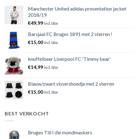
Manchester United adidas presentation jacket
2018/19
€
49,99
incl. btw
Barsjaal FC Bruges 1891 met 2 sterren !
€
15,00
incl. btw
knuffelbeer Liverpool FC 'Timmy bear'
€
14,99
incl. btw
Blauw/zwart vissershoedje met 2 sterren
€
15,00
incl. btw
BEST VERKOCHT
Bruges Till I die mondmaskers