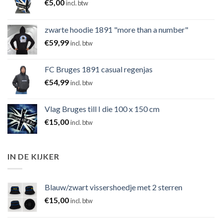
€
5,00
incl. btw
zwarte hoodie 1891 "more than a number"
€
59,99
incl. btw
FC Bruges 1891 casual regenjas
€
54,99
incl. btw
Vlag Bruges till I die 100 x 150 cm
€
15,00
incl. btw
IN DE KIJKER
Blauw/zwart vissershoedje met 2 sterren
€
15,00
incl. btw