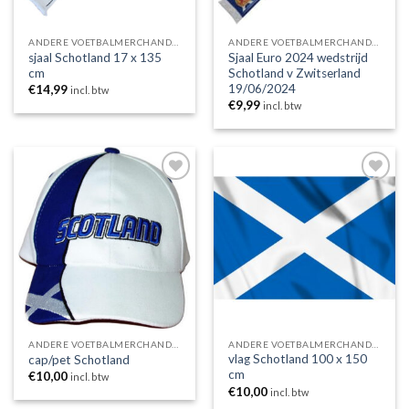
ANDERE VOETBALMERCHANDISING
ANDERE VOETBALMERCHANDISING
sjaal Schotland 17 x 135
Sjaal Euro 2024 wedstrijd
cm
Schotland v Zwitserland
19/06/2024
€
14,99
incl. btw
€
9,99
incl. btw
Toevoegen
Toevoegen
aan
aan
wenslijst
wenslijst
ANDERE VOETBALMERCHANDISING
ANDERE VOETBALMERCHANDISING
vlag Schotland 100 x 150
cap/pet Schotland
cm
€
10,00
incl. btw
€
10,00
incl. btw