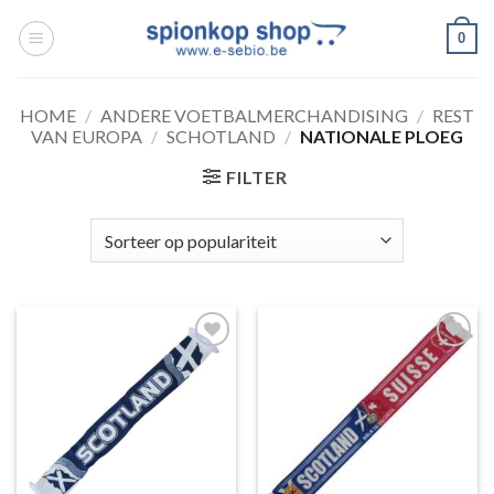
Ga
0
naar
inhoud
HOME
/
ANDERE VOETBALMERCHANDISING
/
REST
VAN EUROPA
/
SCHOTLAND
/
NATIONALE PLOEG
FILTER
Toevoegen
Toevoegen
aan
aan
wenslijst
wenslijst