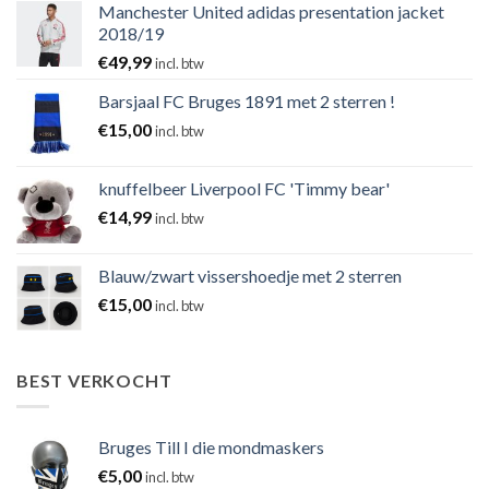
Manchester United adidas presentation jacket
2018/19
€
49,99
incl. btw
Barsjaal FC Bruges 1891 met 2 sterren !
€
15,00
incl. btw
knuffelbeer Liverpool FC 'Timmy bear'
€
14,99
incl. btw
Blauw/zwart vissershoedje met 2 sterren
€
15,00
incl. btw
BEST VERKOCHT
Bruges Till I die mondmaskers
€
5,00
incl. btw