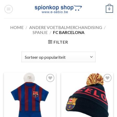
Ga
0
naar
inhoud
HOME
/
ANDERE VOETBALMERCHANDISING
/
SPANJE
/
FC BARCELONA
FILTER
Toevoegen
Toevoegen
aan
aan
wenslijst
wenslijst