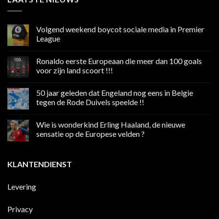
Volgend weekend boycot sociale media in Premier
League
Geen
reacties
Ronaldo eerste Europeaan die meer dan 100 goals
op
Volgend
voor zijn land scoort !!!
weekend
boycot
Geen
sociale
reacties
50 jaar geleden dat Engeland nog eens in Belgie
media
op
in
Ronaldo
tegen de Rode Duivels speelde !!
Premier
eerste
League
Europeaan
Geen
die
reacties
Wie is wonderkind Erling Haaland, de nieuwe
meer
op
dan
50
sensatie op de Europese velden ?
100
jaar
goals
geleden
Geen
voor
dat
reacties
zijn
Engeland
op
KLANTENDIENST
land
nog
Wie
scoort
eens
is
!!!
in
wonderkind
Belgie
Erling
Levering
tegen
Haaland,
de
de
Rode
nieuwe
Duivels
sensatie
Privacy
speelde
op