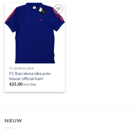
Toevoegen
aan
wenslijst
FC BARCELONA
FC Barcelona nike polo
blauw ‘official item’
€
25,00
incl. btw
NIEUW