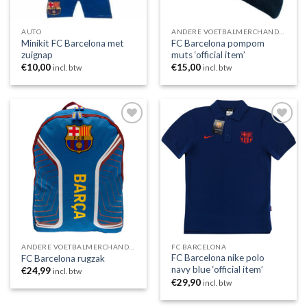
AUTO
ANDERE VOETBALMERCHANDISING
Minikit FC Barcelona met
FC Barcelona pompom
zuignap
muts ‘official item’
€
10,00
€
15,00
incl. btw
incl. btw
Toevoegen
Toevoegen
aan
aan
wenslijst
wenslijst
ANDERE VOETBALMERCHANDISING
FC BARCELONA
FC Barcelona nike polo
FC Barcelona rugzak
navy blue ‘official item’
€
24,99
incl. btw
€
29,90
incl. btw