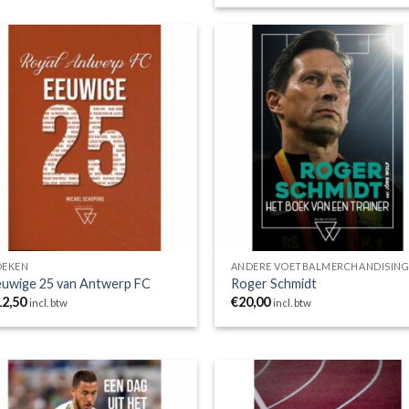
Toevoegen
Toevoe
aan
aan
wenslijst
wensli
OEKEN
ANDERE VOETBALMERCHANDISIN
euwige 25 van Antwerp FC
Roger Schmidt
12,50
€
20,00
incl. btw
incl. btw