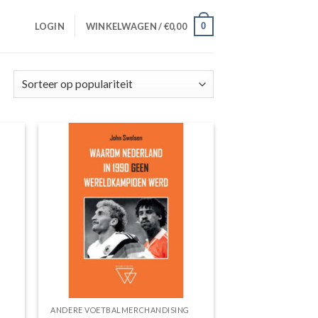
0
LOGIN
WINKELWAGEN /
€
0,00
Gesorteerd
op
populariteit
gen
Toevoegen
aan
jst
wenslijst
ANDERE VOETBALMERCHANDISING