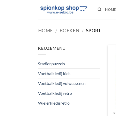
Ga
naar
HOME
inhoud
HOME
/
BOEKEN
/
SPORT
KEUZEMENU
Stadionpuzzels
Voetbalkledij kids
Voetbalkledij volwassenen
Voetbalkledij retro
Wielerkledij retro
B