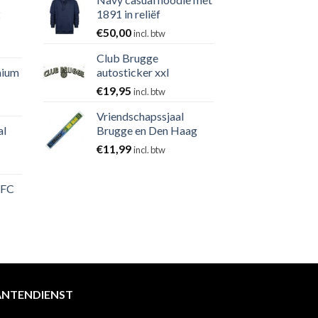
2
1891 in reliëf
€
50,00
incl. btw
Club Brugge
nium
autosticker xxl
€
19,95
incl. btw
Vriendschapssjaal
al
Brugge en Den Haag
€
11,99
incl. btw
 FC
ANTENDIENST