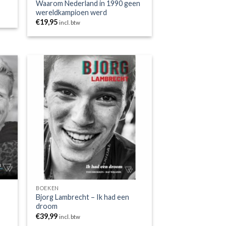
Waarom Nederland in 1990 geen
wereldkampioen werd
€
19,95
incl. btw
gen
Toevoegen
aan
jst
wenslijst
BOEKEN
Bjorg Lambrecht – Ik had een
droom
€
39,99
incl. btw