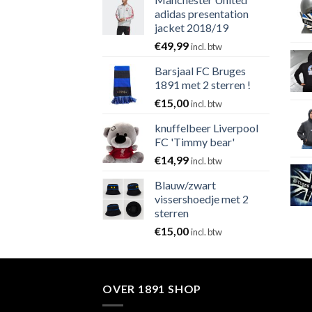
adidas presentation
jacket 2018/19
€
49,99
incl. btw
Barsjaal FC Bruges
1891 met 2 sterren !
€
15,00
incl. btw
knuffelbeer Liverpool
FC 'Timmy bear'
€
14,99
incl. btw
Blauw/zwart
vissershoedje met 2
sterren
€
15,00
incl. btw
OVER 1891 SHOP