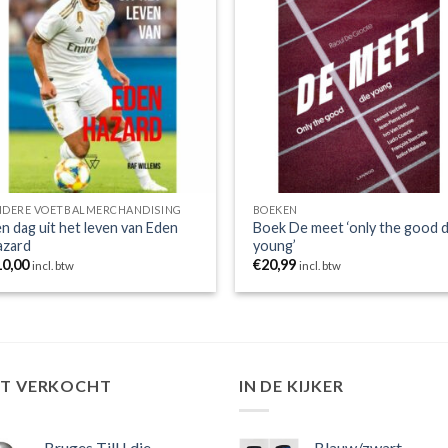
Toevoegen
Toevoe
aan
aan
wenslijst
wensli
NDERE VOETBALMERCHANDISING
BOEKEN
n dag uit het leven van Eden
Boek De meet ‘only the good d
azard
young’
10,00
€
20,99
incl. btw
incl. btw
ST VERKOCHT
IN DE KIJKER
Bruges Till I die
Blauw/zwart