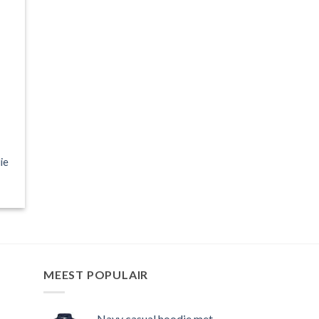
gen
jst
ie
MEEST POPULAIR
Navy casual hoodie met