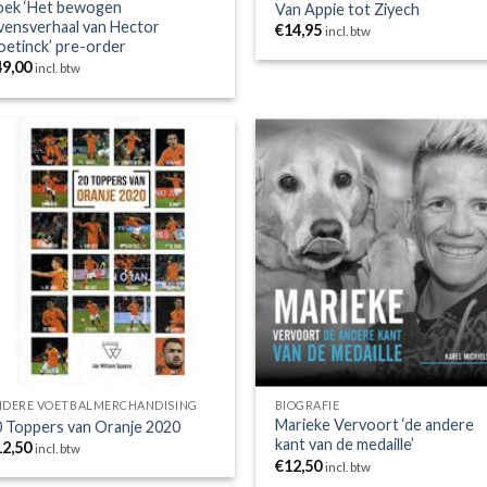
oek ‘Het bewogen
Van Appie tot Ziyech
vensverhaal van Hector
€
14,95
incl. btw
etinck’ pre-order
49,00
incl. btw
Toevoegen
Toevoe
aan
aan
wenslijst
wensli
NDERE VOETBALMERCHANDISING
BIOGRAFIE
Marieke Vervoort ‘de andere
 Toppers van Oranje 2020
kant van de medaille’
12,50
incl. btw
€
12,50
incl. btw