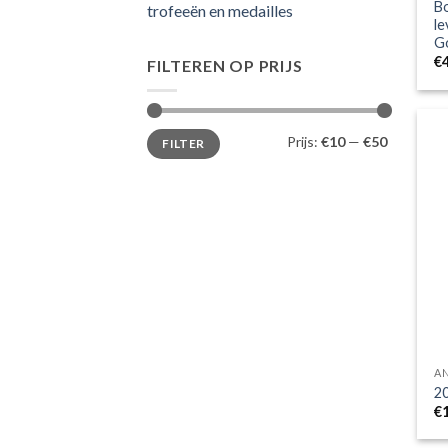
B
trofeeën en medailles
le
Go
€
FILTEREN OP PRIJS
Min.
Max.
Prijs:
€10
—
€50
FILTER
prijs
prijs
A
20
€