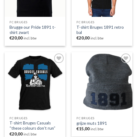
FC BRUGES
FC BRUGES
Brugge our Pride 1891 t-
T-shirt Bruges 1891 retro
shirt zwart
bal
€
20,00
€
20,00
incl. btw
incl. btw
Toevoegen
Toevoegen
aan
aan
wenslijst
wenslijst
FC BRUGES
FC BRUGES
T-shirt Bruges Casuals
grijze muts 1891
“these colours don’t run”
€
15,00
incl. btw
€
20,00
incl. btw