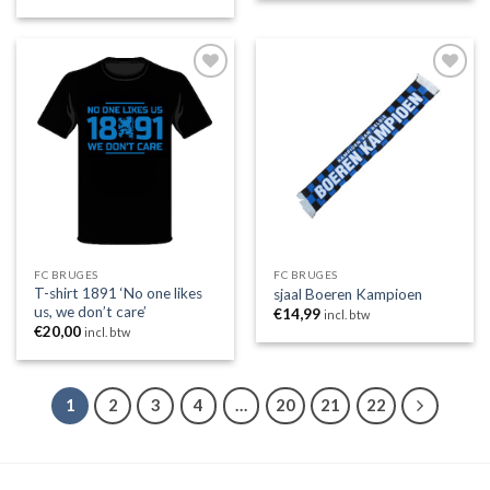
Toevoegen
Toevoegen
aan
aan
wenslijst
wenslijst
FC BRUGES
FC BRUGES
T-shirt 1891 ‘No one likes
sjaal Boeren Kampioen
us, we don’t care’
€
14,99
incl. btw
€
20,00
incl. btw
1
2
3
4
…
20
21
22