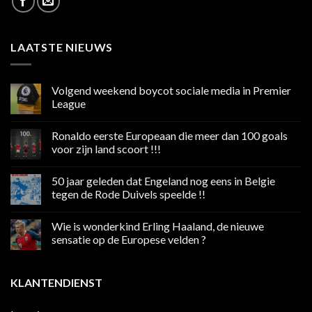
LAATSTE NIEUWS
Volgend weekend boycot sociale media in Premier
League
Geen
reacties
Ronaldo eerste Europeaan die meer dan 100 goals
op
Volgend
voor zijn land scoort !!!
weekend
boycot
Geen
sociale
reacties
50 jaar geleden dat Engeland nog eens in Belgie
media
op
in
Ronaldo
tegen de Rode Duivels speelde !!
Premier
eerste
League
Europeaan
Geen
die
reacties
Wie is wonderkind Erling Haaland, de nieuwe
meer
op
dan
50
sensatie op de Europese velden ?
100
jaar
goals
geleden
Geen
voor
dat
reacties
zijn
Engeland
op
KLANTENDIENST
land
nog
Wie
scoort
eens
is
!!!
in
wonderkind
Belgie
Erling