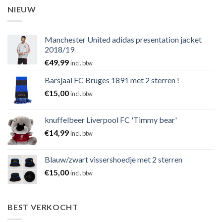
NIEUW
Manchester United adidas presentation jacket
2018/19
€
49,99
incl. btw
Barsjaal FC Bruges 1891 met 2 sterren !
€
15,00
incl. btw
knuffelbeer Liverpool FC 'Timmy bear'
€
14,99
incl. btw
Blauw/zwart vissershoedje met 2 sterren
€
15,00
incl. btw
BEST VERKOCHT