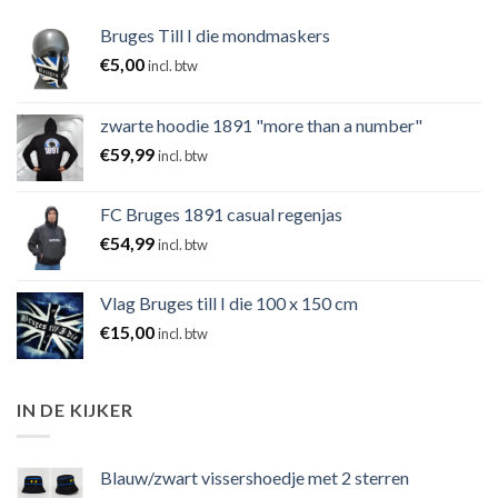
Bruges Till I die mondmaskers
€
5,00
incl. btw
zwarte hoodie 1891 "more than a number"
€
59,99
incl. btw
FC Bruges 1891 casual regenjas
€
54,99
incl. btw
Vlag Bruges till I die 100 x 150 cm
€
15,00
incl. btw
IN DE KIJKER
Blauw/zwart vissershoedje met 2 sterren