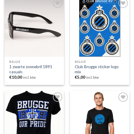
Toevoegen
Toevoegen
aan
aan
wenslijst
wenslijst
BELGIË
BELGIË
1 zwarte zonnebril 1891
Club Brugge sticker logo
casuals
mix
€
10,00
€
5,00
incl. btw
incl. btw
Toevoegen
Toevoegen
aan
aan
wenslijst
wenslijst