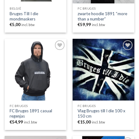
BELGIË
FC BRUGES
Bruges Till I die
zwarte hoodie 1891 “more
mondmaskers
than a number”
€
5,00
€
59,99
incl. btw
incl. btw
Toevoegen
Toevoegen
aan
aan
wenslijst
wenslijst
FC BRUGES
FC BRUGES
FC Bruges 1891 casual
Vlag Bruges till I die 100 x
regenjas
150 cm
€
54,99
€
15,00
incl. btw
incl. btw