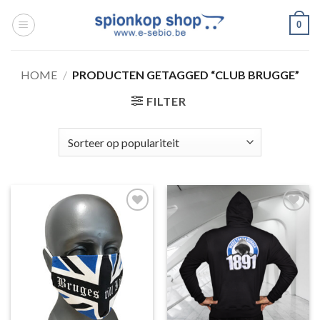
Ga
0
naar
inhoud
HOME
/
PRODUCTEN GETAGGED “CLUB BRUGGE”
FILTER
Toevoegen
Toevoegen
aan
aan
wenslijst
wenslijst