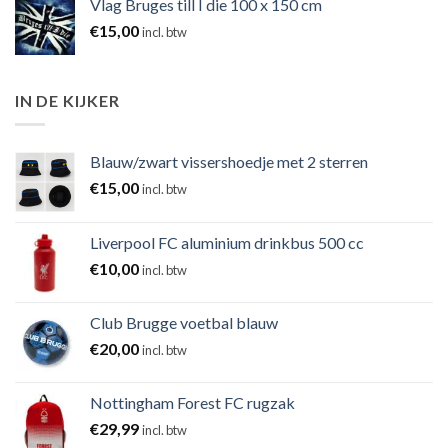
Vlag Bruges till I die 100 x 150 cm
€
15,00
incl. btw
IN DE KIJKER
Blauw/zwart vissershoedje met 2 sterren
€
15,00
incl. btw
Liverpool FC aluminium drinkbus 500 cc
€
10,00
incl. btw
Club Brugge voetbal blauw
€
20,00
incl. btw
Nottingham Forest FC rugzak
€
29,99
incl. btw