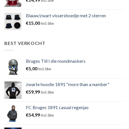
incl. btw
Blauw/zwart vissershoedje met 2 sterren
€
15,00
incl. btw
BEST VERKOCHT
Bruges Till I die mondmaskers
€
5,00
incl. btw
zwarte hoodie 1891 "more than a number"
€
59,99
incl. btw
FC Bruges 1891 casual regenjas
€
54,99
incl. btw