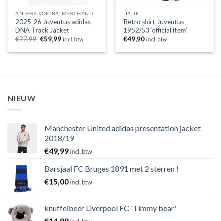
ANDERE VOETBALMERCHANDISING
ITALIE
2025-26 Juventus adidas
Retro shirt Juventus
DNA Track Jacket
1952/53 ‘official item’
Oorspronkelijke
Huidige
€
77,99
€
59,99
€
49,90
incl. btw
incl. btw
prijs
prijs
was:
is:
€77,99.
€59,99.
NIEUW
Manchester United adidas presentation jacket
2018/19
€
49,99
incl. btw
Barsjaal FC Bruges 1891 met 2 sterren !
€
15,00
incl. btw
knuffelbeer Liverpool FC 'Timmy bear'
€
14,99