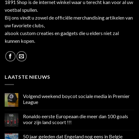
1891 Shop is de internet winkel waar u terecht kan voor al uw
voetbal spullen.
Bij ons vindt u zowel de officiële merchandising artikelen van
uw favoriete clubs,
alsook custom creaties en gadgets die u elders niet zal
kunnen kopen.
LAATSTE NIEUWS
Volgend weekend boycot sociale media in Premier
League
Geen
reacties
Ronaldo eerste Europeaan die meer dan 100 goals
op
Volgend
voor zijn land scoort !!!
weekend
boycot
Geen
sociale
reacties
50 jaar geleden dat Engeland nog eens in Belgie
media
op