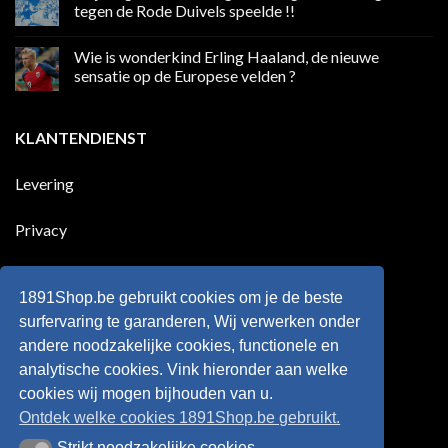
in
Ronaldo
tegen de Rode Duivels speelde !!
Premier
eerste
League
Europeaan
Geen
die
reacties
Wie is wonderkind Erling Haaland, de nieuwe
meer
op
dan
50
sensatie op de Europese velden ?
100
jaar
goals
geleden
Geen
voor
dat
reacties
zijn
Engeland
op
KLANTENDIENST
land
nog
Wie
scoort
eens
is
!!!
in
wonderkind
Belgie
Erling
Levering
tegen
Haaland,
de
de
Rode
nieuwe
Duivels
sensatie
Privacy
speelde
op
!!
de
Europese
Disclaimer
velden
?
1891Shop.be gebruikt cookies om je de beste
Retourneren
surfervaring te garanderen, Wij verwerken onder
andere noodzakelijke cookies, functionele en
Algemene voorwaarden
analytische cookies. Vink hieronder aan welke
cookies wij mogen bijhouden van u.
Ontdek welke cookies 1891Shop.be gebruikt.
Strikt noodzakelijke cookies