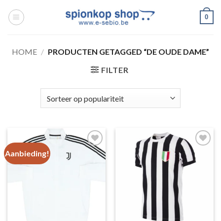
Ga
0
naar
inhoud
HOME
/
PRODUCTEN GETAGGED “DE OUDE DAME”
FILTER
Aanbieding!
Toevoegen
Toevoegen
aan
aan
wenslijst
wenslijst