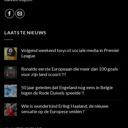
LAATSTE NIEUWS
Volgend weekend boycot sociale media in Premier
League
Geen
reacties
Ronaldo eerste Europeaan die meer dan 100 goals
op
Volgend
voor zijn land scoort !!!
weekend
boycot
Geen
sociale
reacties
50 jaar geleden dat Engeland nog eens in Belgie
media
op
in
Ronaldo
tegen de Rode Duivels speelde !!
Premier
eerste
League
Europeaan
Geen
die
reacties
Wie is wonderkind Erling Haaland, de nieuwe
meer
op
dan
50
sensatie op de Europese velden ?
100
jaar
goals
geleden
Geen
voor
dat
reacties
zijn
Engeland
op