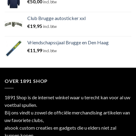
€
50,00
incl. btw
Club Brugge autosticker xxl
€
19,95
incl. btw
Vriendschapssjaal Brugge en Den Haag
€
11,99
incl. btw
OVER 1891 SHOP
1891 Shop is de internet winkel waar u terecht kan voor al uw
voetbal spullen.
Bij ons vindt u zowel de officiële merchandising artikelen van
uw favoriete clubs,
alsook custom creaties en gadgets die u elders niet zal
kunnen kopen.