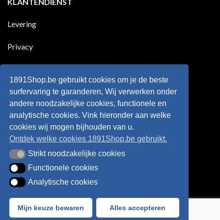
KLANTENDIENST
land
nog
Wie
scoort
eens
is
!!!
in
wonderkind
Belgie
Erling
Levering
tegen
Haaland,
de
de
Rode
nieuwe
Duivels
sensatie
Privacy
speelde
op
!!
de
Europese
Disclaimer
velden
?
1891Shop.be gebruikt cookies om je de beste
Retourneren
surfervaring te garanderen, Wij verwerken onder
andere noodzakelijke cookies, functionele en
Algemene voorwaarden
analytische cookies. Vink hieronder aan welke
cookies wij mogen bijhouden van u.
Ontdek welke cookies 1891Shop.be gebruikt.
Strikt noodzakelijke cookies
Strikt noodzakelijke cookies
Functionele cookies
Functionele cookies
Analytische cookies
Analytische cookies
Bancontact
Visa
IDeal
Sofort
Mijn keuze bewaren
Alles accepteren