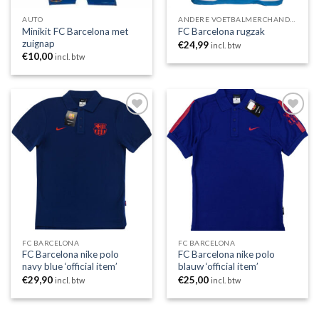
AUTO
ANDERE VOETBALMERCHANDISING
Minikit FC Barcelona met
FC Barcelona rugzak
zuignap
€
24,99
incl. btw
€
10,00
incl. btw
Toevoegen
Toevoegen
aan
aan
wenslijst
wenslijst
FC BARCELONA
FC BARCELONA
FC Barcelona nike polo
FC Barcelona nike polo
navy blue ‘official item’
blauw ‘official item’
€
29,90
€
25,00
incl. btw
incl. btw