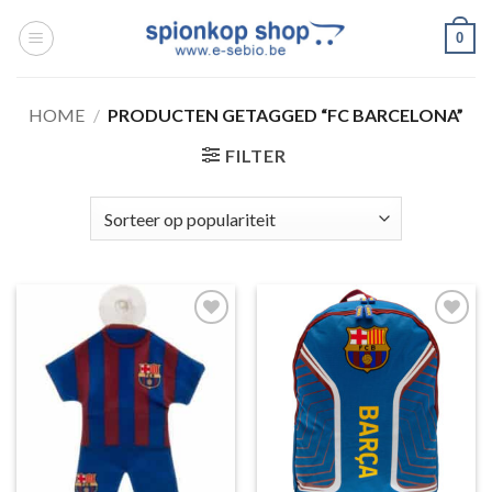
Ga
0
naar
inhoud
HOME
/
PRODUCTEN GETAGGED “FC BARCELONA”
FILTER
Toevoegen
Toevoegen
aan
aan
wenslijst
wenslijst