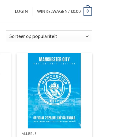
0
LOGIN
WINKELWAGEN /
€
0,00
Gesorteerd
op
populariteit
gen
Toevoegen
aan
jst
wenslijst
ALLERLEI