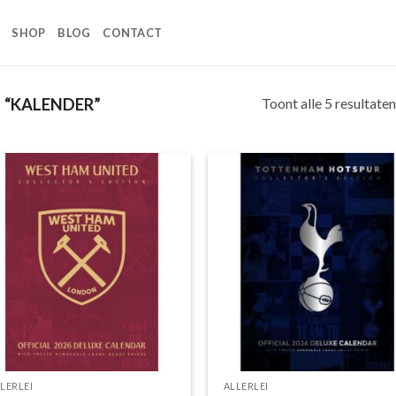
SHOP
BLOG
CONTACT
Toont alle 5 resultaten
“KALENDER”
Toevoegen
Toevoe
aan
aan
wenslijst
wensli
LERLEI
ALLERLEI