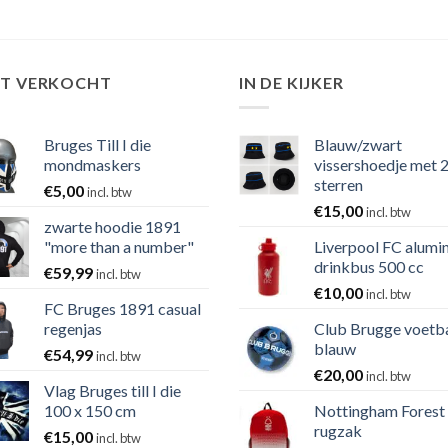
ST VERKOCHT
IN DE KIJKER
Bruges Till I die
Blauw/zwart
mondmaskers
vissershoedje met 
sterren
€
5,00
incl. btw
€
15,00
incl. btw
zwarte hoodie 1891
"more than a number"
Liverpool FC alumi
drinkbus 500 cc
€
59,99
incl. btw
€
10,00
incl. btw
FC Bruges 1891 casual
regenjas
Club Brugge voetb
blauw
€
54,99
incl. btw
€
20,00
incl. btw
Vlag Bruges till I die
100 x 150 cm
Nottingham Forest
rugzak
€
15,00
incl. btw