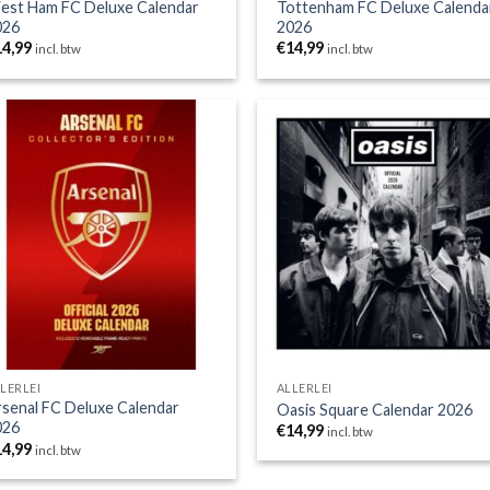
est Ham FC Deluxe Calendar
Tottenham FC Deluxe Calenda
026
2026
14,99
€
14,99
incl. btw
incl. btw
Toevoegen
Toevoe
aan
aan
wenslijst
wensli
LERLEI
ALLERLEI
senal FC Deluxe Calendar
Oasis Square Calendar 2026
026
€
14,99
incl. btw
14,99
incl. btw