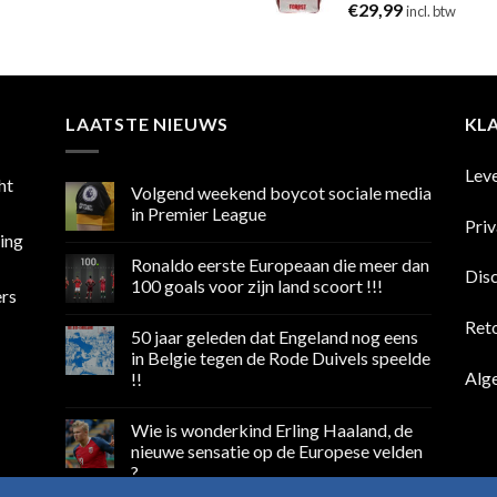
€
29,99
incl. btw
LAATSTE NIEUWS
KL
Lev
ht
Volgend weekend boycot sociale media
in Premier League
Pri
sing
Geen
reacties
Ronaldo eerste Europeaan die meer dan
op
Dis
Volgend
100 goals voor zijn land scoort !!!
ers
weekend
boycot
Geen
sociale
reacties
Ret
50 jaar geleden dat Engeland nog eens
media
op
in
Ronaldo
in Belgie tegen de Rode Duivels speelde
Premier
eerste
Alg
!!
League
Europeaan
die
Geen
meer
reacties
dan
Wie is wonderkind Erling Haaland, de
op
100
50
nieuwe sensatie op de Europese velden
goals
jaar
voor
?
geleden
zijn
dat
land
Geen