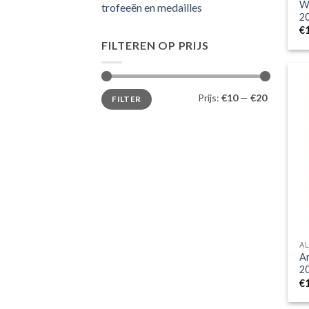
W
trofeeën en medailles
2
€
FILTEREN OP PRIJS
Min.
Max.
Prijs:
€10
—
€20
FILTER
prijs
prijs
AL
Ar
2
€