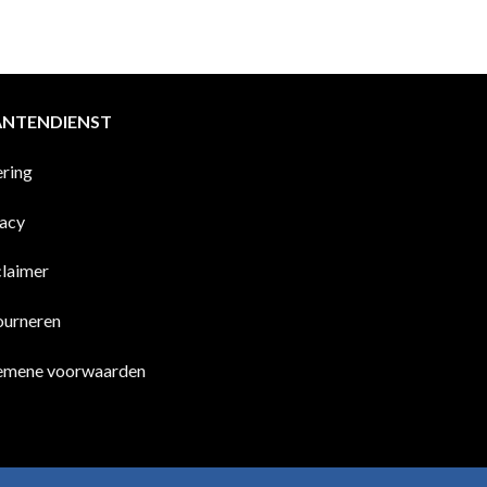
ANTENDIENST
ering
vacy
claimer
ourneren
emene voorwaarden