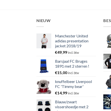
NIEUW
BE
Manchester United
adidas presentation
jacket 2018/19
€
49,99
incl. btw
Barsjaal FC Bruges
1891 met 2 sterren !
€
15,00
incl. btw
knuffelbeer Liverpool
FC 'Timmy bear'
€
14,99
incl. btw
Blauw/zwart
vissershoedje met 2