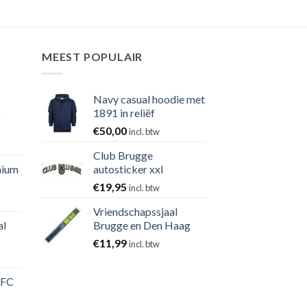
MEEST POPULAIR
Navy casual hoodie met
2
1891 in reliëf
€
50,00
incl. btw
Club Brugge
nium
autosticker xxl
€
19,95
incl. btw
Vriendschapssjaal
al
Brugge en Den Haag
€
11,99
incl. btw
 FC