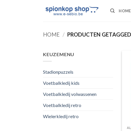
Ga
naar
HOME
inhoud
HOME
/
PRODUCTEN GETAGGED 
KEUZEMENU
Stadionpuzzels
Voetbalkledij kids
Voetbalkledij volwassenen
Voetbalkledij retro
Wielerkledij retro
AL