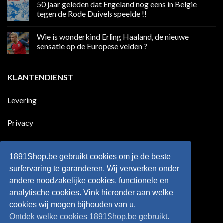
50 jaar geleden dat Engeland nog eens in Belgie
media
op
in
Ronaldo
tegen de Rode Duivels speelde !!
Premier
eerste
League
Europeaan
Geen
die
reacties
Wie is wonderkind Erling Haaland, de nieuwe
meer
op
dan
50
sensatie op de Europese velden ?
100
jaar
goals
geleden
Geen
voor
dat
reacties
zijn
Engeland
op
KLANTENDIENST
land
nog
Wie
scoort
eens
is
!!!
in
wonderkind
Belgie
Erling
Levering
tegen
Haaland,
de
de
Rode
nieuwe
Duivels
sensatie
Privacy
speelde
op
!!
de
Europese
Disclaimer
velden
?
1891Shop.be gebruikt cookies om je de beste
Retourneren
surfervaring te garanderen, Wij verwerken onder
andere noodzakelijke cookies, functionele en
Algemene voorwaarden
analytische cookies. Vink hieronder aan welke
cookies wij mogen bijhouden van u.
Ontdek welke cookies 1891Shop.be gebruikt.