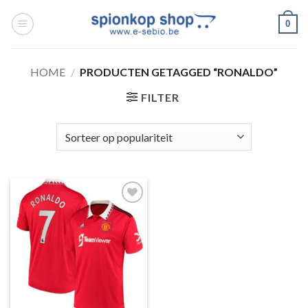
Ga
0
naar
inhoud
HOME
/
PRODUCTEN GETAGGED “RONALDO”
FILTER
Toevoegen
aan
wenslijst