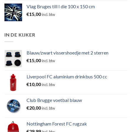
Vlag Bruges till I die 100 x 150 cm
€
15,00
incl. btw
IN DE KIJKER
Blauw/zwart vissershoedje met 2 sterren
€
15,00
incl. btw
Liverpool FC aluminium drinkbus 500 cc
€
10,00
incl. btw
Club Brugge voetbal blauw
€
20,00
incl. btw
Nottingham Forest FC rugzak
€
29,99
incl. btw