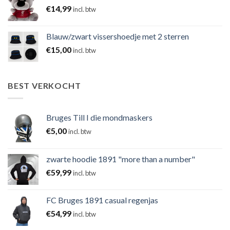
€
14,99
incl. btw
Blauw/zwart vissershoedje met 2 sterren
€
15,00
incl. btw
BEST VERKOCHT
Bruges Till I die mondmaskers
€
5,00
incl. btw
zwarte hoodie 1891 "more than a number"
€
59,99
incl. btw
FC Bruges 1891 casual regenjas
€
54,99
incl. btw