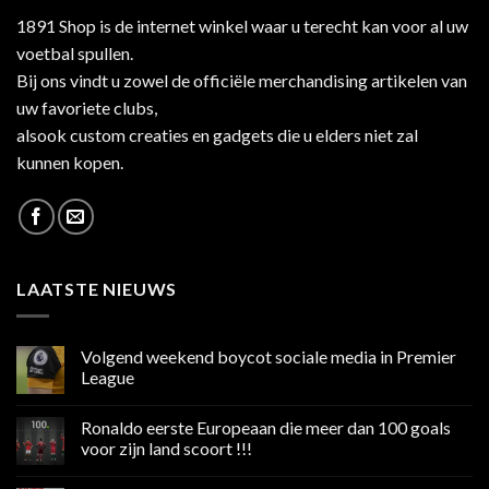
1891 Shop is de internet winkel waar u terecht kan voor al uw
voetbal spullen.
Bij ons vindt u zowel de officiële merchandising artikelen van
uw favoriete clubs,
alsook custom creaties en gadgets die u elders niet zal
kunnen kopen.
LAATSTE NIEUWS
Volgend weekend boycot sociale media in Premier
League
Geen
reacties
Ronaldo eerste Europeaan die meer dan 100 goals
op
Volgend
voor zijn land scoort !!!
weekend
boycot
Geen
sociale
reacties