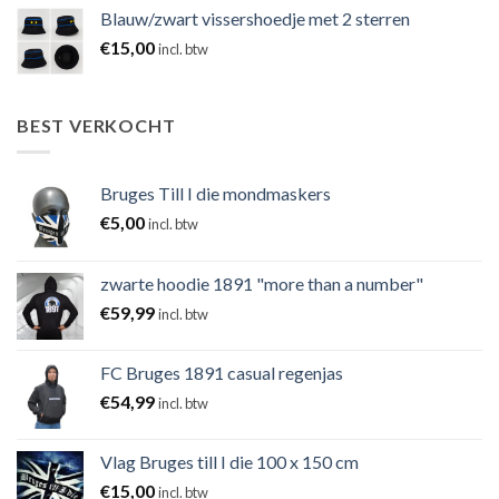
Blauw/zwart vissershoedje met 2 sterren
€
15,00
incl. btw
BEST VERKOCHT
Bruges Till I die mondmaskers
€
5,00
incl. btw
zwarte hoodie 1891 "more than a number"
€
59,99
incl. btw
FC Bruges 1891 casual regenjas
€
54,99
incl. btw
Vlag Bruges till I die 100 x 150 cm
€
15,00
incl. btw