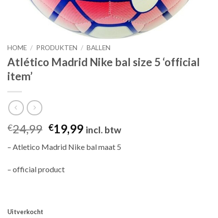
HOME
/
PRODUKTEN
/
BALLEN
Atlético Madrid Nike bal size 5 ‘official
item’
Oorspronkelijke
Huidige
24,99
19,99
€
€
incl. btw
prijs
prijs
– Atletico Madrid Nike bal maat 5
was:
is:
€24,99.
€19,99.
– official product
Uitverkocht