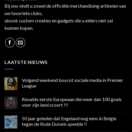
Bij ons vindt u zowel de officiële merchandising artikelen van
uw favoriete clubs,
alsook custom creaties en gadgets die u elders niet zal
kunnen kopen.
LAATSTE NIEUWS
Volgend weekend boycot sociale media in Premier
League
Geen
reacties
Ronaldo eerste Europeaan die meer dan 100 goals
op
Volgend
voor zijn land scoort !!!
weekend
boycot
Geen
sociale
reacties
50 jaar geleden dat Engeland nog eens in Belgie
media
op
in
Ronaldo
tegen de Rode Duivels speelde !!
Premier
eerste
League
Europeaan
Geen