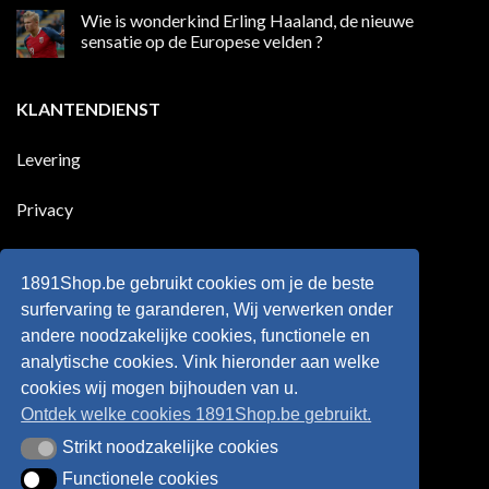
die
reacties
Wie is wonderkind Erling Haaland, de nieuwe
meer
op
dan
50
sensatie op de Europese velden ?
100
jaar
goals
geleden
Geen
voor
dat
reacties
zijn
Engeland
op
KLANTENDIENST
land
nog
Wie
scoort
eens
is
!!!
in
wonderkind
Belgie
Erling
Levering
tegen
Haaland,
de
de
Rode
nieuwe
Duivels
sensatie
Privacy
speelde
op
!!
de
Europese
Disclaimer
velden
?
1891Shop.be gebruikt cookies om je de beste
Retourneren
surfervaring te garanderen, Wij verwerken onder
andere noodzakelijke cookies, functionele en
Algemene voorwaarden
analytische cookies. Vink hieronder aan welke
cookies wij mogen bijhouden van u.
Ontdek welke cookies 1891Shop.be gebruikt.
Strikt noodzakelijke cookies
Strikt noodzakelijke cookies
Functionele cookies
Functionele cookies