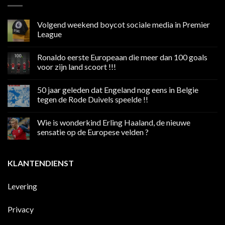
Volgend weekend boycot sociale media in Premier
League
Geen
reacties
Ronaldo eerste Europeaan die meer dan 100 goals
op
Volgend
voor zijn land scoort !!!
weekend
boycot
Geen
sociale
reacties
50 jaar geleden dat Engeland nog eens in Belgie
media
op
in
Ronaldo
tegen de Rode Duivels speelde !!
Premier
eerste
League
Europeaan
Geen
die
reacties
Wie is wonderkind Erling Haaland, de nieuwe
meer
op
dan
50
sensatie op de Europese velden ?
100
jaar
goals
geleden
Geen
voor
dat
reacties
zijn
Engeland
op
KLANTENDIENST
land
nog
Wie
scoort
eens
is
!!!
in
wonderkind
Belgie
Erling
Levering
tegen
Haaland,
de
de
Rode
nieuwe
Duivels
sensatie
Privacy
speelde
op
!!
de