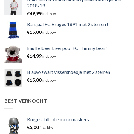
2018/19
€
49,99
incl. btw
Barsjaal FC Bruges 1891 met 2 sterren !
€
15,00
incl. btw
knuffelbeer Liverpool FC 'Timmy bear'
€
14,99
incl. btw
Blauw/zwart vissershoedje met 2 sterren
€
15,00
incl. btw
BEST VERKOCHT
Bruges Till I die mondmaskers
€
5,00
incl. btw