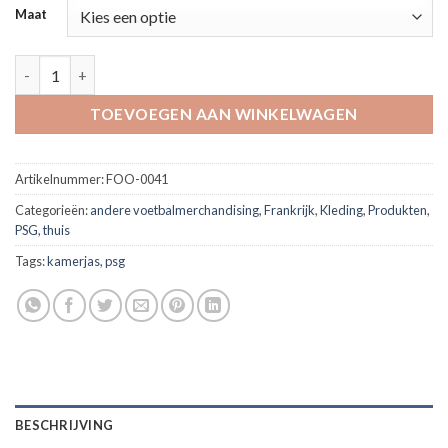
Maat
Badjas Paris Saint-Germain in de clubkleuren 'official item' aant
TOEVOEGEN AAN WINKELWAGEN
Artikelnummer:
FOO-0041
Categorieën:
andere voetbalmerchandising
,
Frankrijk
,
Kleding
,
Produkten
,
PSG
,
thuis
Tags:
kamerjas
,
psg
BESCHRIJVING