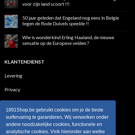
Volgend
voor zijn land scoort !!!
weekend
boycot
Geen
sociale
reacties
50 jaar geleden dat Engeland nog eens in Belgie
media
op
in
Ronaldo
tegen de Rode Duivels speelde !!
Premier
eerste
League
Europeaan
Geen
die
reacties
Wie is wonderkind Erling Haaland, de nieuwe
meer
op
dan
50
sensatie op de Europese velden ?
100
jaar
goals
geleden
Geen
voor
dat
reacties
zijn
Engeland
op
KLANTENDIENST
land
nog
Wie
scoort
eens
is
!!!
in
wonderkind
Belgie
Erling
Levering
tegen
Haaland,
de
de
Rode
nieuwe
Duivels
sensatie
Privacy
speelde
op
!!
de
Europese
Disclaimer
velden
?
1891Shop.be gebruikt cookies om je de beste
Retourneren
surfervaring te garanderen, Wij verwerken onder
andere noodzakelijke cookies, functionele en
Algemene voorwaarden
analytische cookies. Vink hieronder aan welke