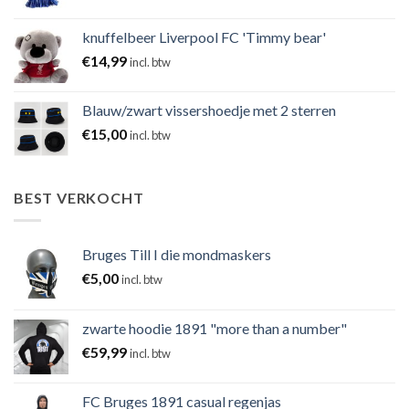
knuffelbeer Liverpool FC 'Timmy bear'
€
14,99
incl. btw
Blauw/zwart vissershoedje met 2 sterren
€
15,00
incl. btw
BEST VERKOCHT
Bruges Till I die mondmaskers
€
5,00
incl. btw
zwarte hoodie 1891 "more than a number"
€
59,99
incl. btw
FC Bruges 1891 casual regenjas