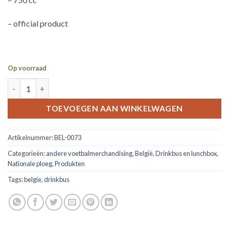
– official product
Op voorraad
Belgie drinkbus 'supporter Belgium' 750 cc aantal
TOEVOEGEN AAN WINKELWAGEN
Artikelnummer:
BEL-0073
Categorieën:
andere voetbalmerchandising
,
België
,
Drinkbus en lunchbox
,
Nationale ploeg
,
Produkten
Tags:
belgie
,
drinkbus