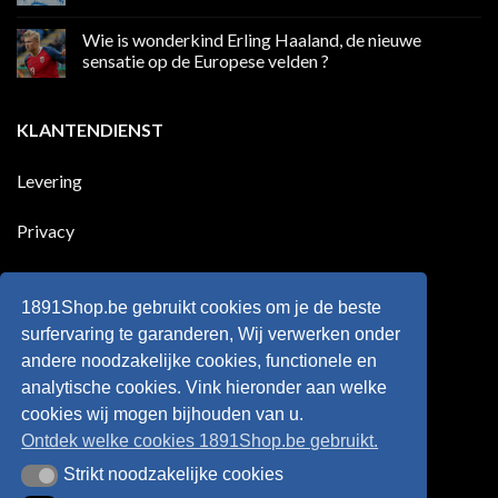
League
Europeaan
Geen
die
reacties
Wie is wonderkind Erling Haaland, de nieuwe
meer
op
dan
50
sensatie op de Europese velden ?
100
jaar
goals
geleden
Geen
voor
dat
reacties
zijn
Engeland
op
KLANTENDIENST
land
nog
Wie
scoort
eens
is
!!!
in
wonderkind
Belgie
Erling
Levering
tegen
Haaland,
de
de
Rode
nieuwe
Duivels
sensatie
Privacy
speelde
op
!!
de
Europese
Disclaimer
velden
?
1891Shop.be gebruikt cookies om je de beste
Retourneren
surfervaring te garanderen, Wij verwerken onder
andere noodzakelijke cookies, functionele en
Algemene voorwaarden
analytische cookies. Vink hieronder aan welke
cookies wij mogen bijhouden van u.
Ontdek welke cookies 1891Shop.be gebruikt.
Strikt noodzakelijke cookies
Strikt noodzakelijke cookies