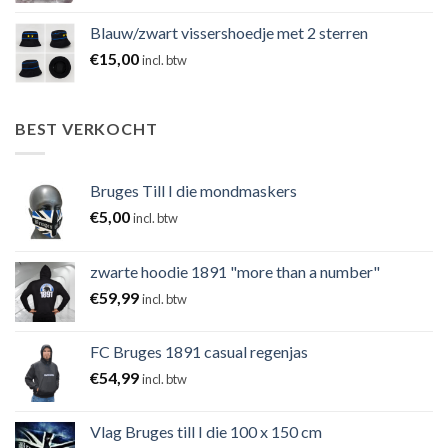
Blauw/zwart vissershoedje met 2 sterren
€
15,00
incl. btw
BEST VERKOCHT
Bruges Till I die mondmaskers
€
5,00
incl. btw
zwarte hoodie 1891 "more than a number"
€
59,99
incl. btw
FC Bruges 1891 casual regenjas
€
54,99
incl. btw
Vlag Bruges till I die 100 x 150 cm