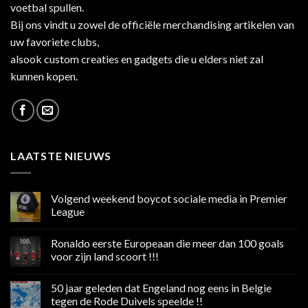
voetbal spullen.
Bij ons vindt u zowel de officiële merchandising artikelen van
uw favoriete clubs,
alsook custom creaties en gadgets die u elders niet zal
kunnen kopen.
LAATSTE NIEUWS
Volgend weekend boycot sociale media in Premier
League
Geen
reacties
Ronaldo eerste Europeaan die meer dan 100 goals
op
Volgend
voor zijn land scoort !!!
weekend
boycot
Geen
sociale
reacties
50 jaar geleden dat Engeland nog eens in Belgie
media
op
in
Ronaldo
tegen de Rode Duivels speelde !!
Premier
eerste