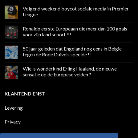
Volgend weekend boycot sociale media in Premier
League
Geen
reacties
Ronaldo eerste Europeaan die meer dan 100 goals
op
Volgend
voor zijn land scoort !!!
weekend
boycot
Geen
sociale
reacties
50 jaar geleden dat Engeland nog eens in Belgie
media
op
in
Ronaldo
tegen de Rode Duivels speelde !!
Premier
eerste
League
Europeaan
Geen
die
reacties
Wie is wonderkind Erling Haaland, de nieuwe
meer
op
dan
50
sensatie op de Europese velden ?
100
jaar
goals
geleden
Geen
voor
dat
reacties
zijn
Engeland
op
KLANTENDIENST
land
nog
Wie
scoort
eens
is
!!!
in
wonderkind
Belgie
Erling
Levering
tegen
Haaland,
de
de
Rode
nieuwe
Duivels
sensatie
Privacy
speelde
op
!!
de
Europese
Disclaimer
velden