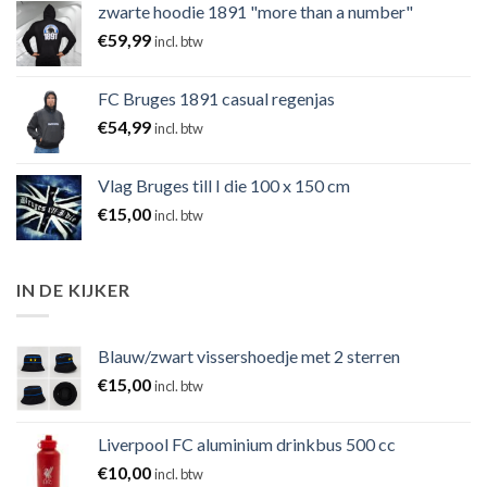
zwarte hoodie 1891 "more than a number"
€
59,99
incl. btw
FC Bruges 1891 casual regenjas
€
54,99
incl. btw
Vlag Bruges till I die 100 x 150 cm
€
15,00
incl. btw
IN DE KIJKER
Blauw/zwart vissershoedje met 2 sterren
€
15,00
incl. btw
Liverpool FC aluminium drinkbus 500 cc
€
10,00
incl. btw