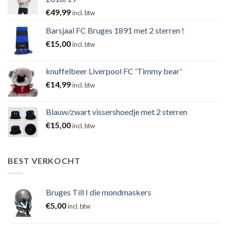
€
49,99
incl. btw
Barsjaal FC Bruges 1891 met 2 sterren !
€
15,00
incl. btw
knuffelbeer Liverpool FC 'Timmy bear'
€
14,99
incl. btw
Blauw/zwart vissershoedje met 2 sterren
€
15,00
incl. btw
BEST VERKOCHT
Bruges Till I die mondmaskers
€
5,00
incl. btw