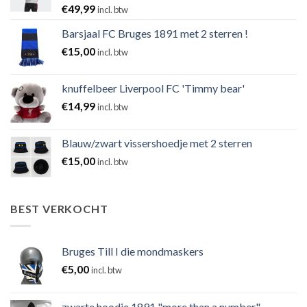
€
49,99
incl. btw
Barsjaal FC Bruges 1891 met 2 sterren !
€
15,00
incl. btw
knuffelbeer Liverpool FC 'Timmy bear'
€
14,99
incl. btw
Blauw/zwart vissershoedje met 2 sterren
€
15,00
incl. btw
BEST VERKOCHT
Bruges Till I die mondmaskers
€
5,00
incl. btw
zwarte hoodie 1891 "more than a number"