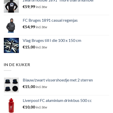
€
59,99
incl. btw
FC Bruges 1891 casual regenjas
€
54,99
incl. btw
Vlag Bruges till I die 100 x 150 cm
€
15,00
incl. btw
IN DE KIJKER
Blauw/zwart vissershoedje met 2 sterren
€
15,00
incl. btw
Liverpool FC aluminium drinkbus 500 cc
€
10,00
incl. btw