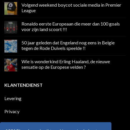
Volgend weekend boycot sociale media in Premier
League
Geen
reacties
Ronaldo eerste Europeaan die meer dan 100 goals
op
Volgend
voor zijn land scoort !!!
weekend
boycot
Geen
sociale
reacties
50 jaar geleden dat Engeland nog eens in Belgie
media
op
in
Ronaldo
tegen de Rode Duivels speelde !!
Premier
eerste
League
Europeaan
Geen
die
reacties
Wie is wonderkind Erling Haaland, de nieuwe
meer
op
dan
50
sensatie op de Europese velden ?
100
jaar
goals
geleden
Geen
voor
dat
reacties
zijn
Engeland
op
KLANTENDIENST
land
nog
Wie
scoort
eens
is
!!!
in
wonderkind
Belgie
Erling
Levering
tegen
Haaland,
de
de
Rode
nieuwe
Duivels
sensatie
Privacy
speelde
op
!!
de
Europese
Disclaimer
velden
?