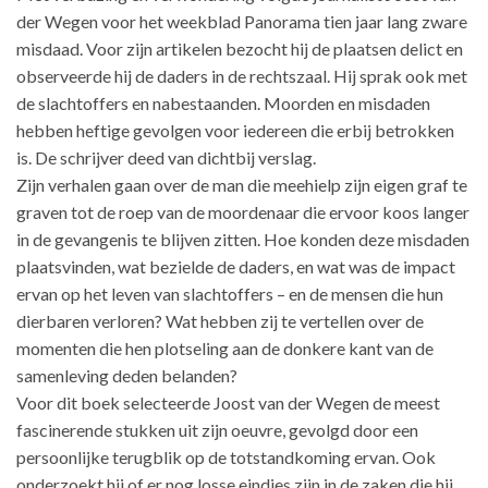
der Wegen voor het weekblad Panorama tien jaar lang zware
misdaad. Voor zijn artikelen bezocht hij de plaatsen delict en
observeerde hij de daders in de rechtszaal. Hij sprak ook met
de slachtoffers en nabestaanden. Moorden en misdaden
hebben heftige gevolgen voor iedereen die erbij betrokken
is. De schrijver deed van dichtbij verslag.
Zijn verhalen gaan over de man die meehielp zijn eigen graf te
graven tot de roep van de moordenaar die ervoor koos langer
in de gevangenis te blijven zitten. Hoe konden deze misdaden
plaatsvinden, wat bezielde de daders, en wat was de impact
ervan op het leven van slachtoffers – en de mensen die hun
dierbaren verloren? Wat hebben zij te vertellen over de
momenten die hen plotseling aan de donkere kant van de
samenleving deden belanden?
Voor dit boek selecteerde Joost van der Wegen de meest
fascinerende stukken uit zijn oeuvre, gevolgd door een
persoonlijke terugblik op de totstandkoming ervan. Ook
onderzoekt hij of er nog losse eindjes zijn in de zaken die hij