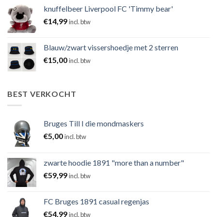
knuffelbeer Liverpool FC 'Timmy bear'
€
14,99
incl. btw
Blauw/zwart vissershoedje met 2 sterren
€
15,00
incl. btw
BEST VERKOCHT
Bruges Till I die mondmaskers
€
5,00
incl. btw
zwarte hoodie 1891 "more than a number"
€
59,99
incl. btw
FC Bruges 1891 casual regenjas
€
54,99
incl. btw