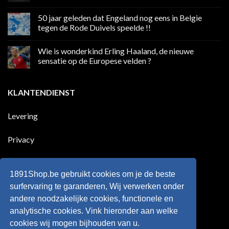
boycot
Geen
sociale
reacties
50 jaar geleden dat Engeland nog eens in Belgie
media
op
in
Ronaldo
tegen de Rode Duivels speelde !!
Premier
eerste
League
Europeaan
Geen
die
reacties
Wie is wonderkind Erling Haaland, de nieuwe
meer
op
dan
50
sensatie op de Europese velden ?
100
jaar
goals
geleden
Geen
voor
dat
reacties
zijn
Engeland
op
KLANTENDIENST
land
nog
Wie
scoort
eens
is
!!!
in
wonderkind
Belgie
Erling
Levering
tegen
Haaland,
de
de
Rode
nieuwe
Duivels
sensatie
Privacy
speelde
op
!!
de
Europese
Disclaimer
velden
?
1891Shop.be gebruikt cookies om je de beste
Retourneren
surfervaring te garanderen, Wij verwerken onder
andere noodzakelijke cookies, functionele en
Algemene voorwaarden
analytische cookies. Vink hieronder aan welke
cookies wij mogen bijhouden van u.