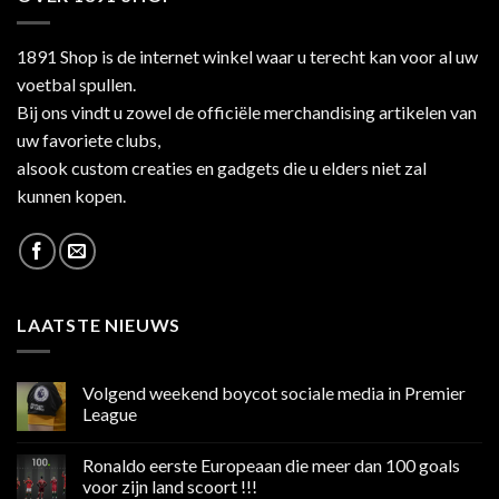
1891 Shop is de internet winkel waar u terecht kan voor al uw
voetbal spullen.
Bij ons vindt u zowel de officiële merchandising artikelen van
uw favoriete clubs,
alsook custom creaties en gadgets die u elders niet zal
kunnen kopen.
LAATSTE NIEUWS
Volgend weekend boycot sociale media in Premier
League
Geen
reacties
Ronaldo eerste Europeaan die meer dan 100 goals
op
Volgend
voor zijn land scoort !!!
weekend