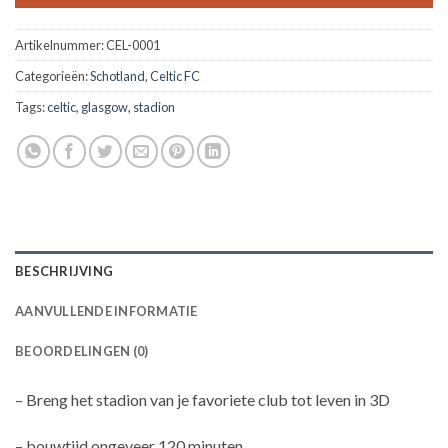
Artikelnummer:
CEL-0001
Categorieën:
Schotland
,
Celtic FC
Tags:
celtic
,
glasgow
,
stadion
BESCHRIJVING
AANVULLENDE INFORMATIE
BEOORDELINGEN (0)
– Breng het stadion van je favoriete club tot leven in 3D
– bouwtijd ongeveer 120 minuten