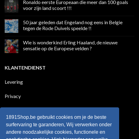
Ronaldo eerste Europeaan die meer dan 100 goals
op
Volgend
voor zijn land scoort !!!
weekend
boycot
Geen
sociale
reacties
50 jaar geleden dat Engeland nog eens in Belgie
media
op
in
Ronaldo
tegen de Rode Duivels speelde !!
Premier
eerste
League
Europeaan
Geen
die
reacties
Wie is wonderkind Erling Haaland, de nieuwe
meer
op
dan
50
sensatie op de Europese velden ?
100
jaar
goals
geleden
Geen
voor
dat
reacties
zijn
Engeland
op
KLANTENDIENST
land
nog
Wie
scoort
eens
is
!!!
in
wonderkind
Belgie
Erling
Levering
tegen
Haaland,
de
de
Rode
nieuwe
Duivels
sensatie
Privacy
speelde
op
!!
de
Europese
Disclaimer
velden
?
1891Shop.be gebruikt cookies om je de beste
Retourneren
surfervaring te garanderen, Wij verwerken onder
andere noodzakelijke cookies, functionele en
Algemene voorwaarden