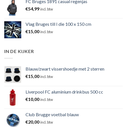
FC Bruges 1891 casual regenjas
€
54,99
incl. btw
Vlag Bruges till I die 100 x 150 cm
€
15,00
incl. btw
IN DE KIJKER
Blauw/zwart vissershoedje met 2 sterren
€
15,00
incl. btw
Liverpool FC aluminium drinkbus 500 cc
€
10,00
incl. btw
Club Brugge voetbal blauw
€
20,00
incl. btw