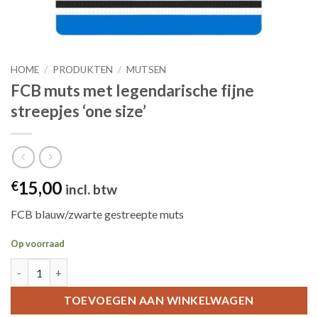
HOME
/
PRODUKTEN
/
MUTSEN
FCB muts met legendarische fijne
streepjes ‘one size’
15,00
€
incl. btw
FCB blauw/zwarte gestreepte muts
Op voorraad
FCB muts met legendarische fijne streepjes 'one size' aantal
TOEVOEGEN AAN WINKELWAGEN