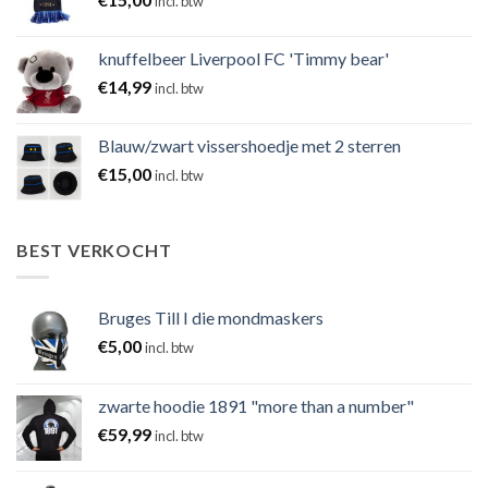
incl. btw
knuffelbeer Liverpool FC 'Timmy bear'
€
14,99
incl. btw
Blauw/zwart vissershoedje met 2 sterren
€
15,00
incl. btw
BEST VERKOCHT
Bruges Till I die mondmaskers
€
5,00
incl. btw
zwarte hoodie 1891 "more than a number"
€
59,99
incl. btw