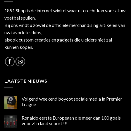
1891 Shop is de internet winkel waar u terecht kan voor al uw
voetbal spullen.
Bij ons vindt u zowel de officiële merchandising artikelen van
uw favoriete clubs,
alsook custom creaties en gadgets die u elders niet zal
kunnen kopen.
LAATSTE NIEUWS
Volgend weekend boycot sociale media in Premier
League
Geen
reacties
Ronaldo eerste Europeaan die meer dan 100 goals
op
Volgend
voor zijn land scoort !!!
weekend
boycot
Geen