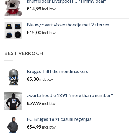
knuffelbeer Liverpool FC 'Timmy bear'
€
14,99
incl. btw
Blauw/zwart vissershoedje met 2 sterren
€
15,00
incl. btw
BEST VERKOCHT
Bruges Till I die mondmaskers
€
5,00
incl. btw
zwarte hoodie 1891 "more than a number"
€
59,99
incl. btw
FC Bruges 1891 casual regenjas
€
54,99
incl. btw