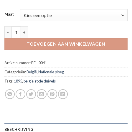
Maat
Female T-shirt 'Keep calm and support Belgium' aantal
TOEVOEGEN AAN WINKELWAGEN
Artikelnummer:
BEL-0041
Categorieën:
België
,
Nationale ploeg
Tags:
1895
,
belgie
,
rode duivels
BESCHRIJVING