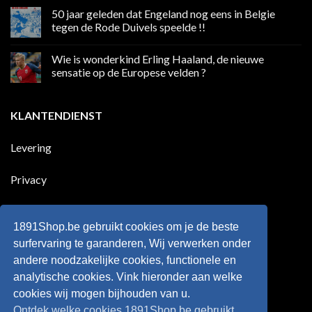
sociale
reacties
50 jaar geleden dat Engeland nog eens in Belgie
media
op
in
Ronaldo
tegen de Rode Duivels speelde !!
Premier
eerste
League
Europeaan
Geen
die
reacties
Wie is wonderkind Erling Haaland, de nieuwe
meer
op
dan
50
sensatie op de Europese velden ?
100
jaar
goals
geleden
Geen
voor
dat
reacties
zijn
Engeland
op
KLANTENDIENST
land
nog
Wie
scoort
eens
is
!!!
in
wonderkind
Belgie
Erling
Levering
tegen
Haaland,
de
de
Rode
nieuwe
Duivels
sensatie
Privacy
speelde
op
!!
de
Europese
Disclaimer
velden
?
1891Shop.be gebruikt cookies om je de beste
Retourneren
surfervaring te garanderen, Wij verwerken onder
andere noodzakelijke cookies, functionele en
Algemene voorwaarden
analytische cookies. Vink hieronder aan welke
cookies wij mogen bijhouden van u.
Ontdek welke cookies 1891Shop.be gebruikt.