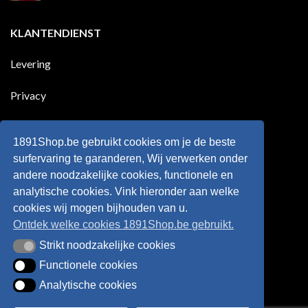
goals
geleden
Geen
voor
dat
reacties
zijn
Engeland
op
KLANTENDIENST
land
nog
Wie
scoort
eens
is
!!!
in
wonderkind
Belgie
Erling
Levering
tegen
Haaland,
de
de
Rode
nieuwe
Duivels
sensatie
Privacy
speelde
op
!!
de
Europese
Disclaimer
velden
?
1891Shop.be gebruikt cookies om je de beste
Retourneren
surfervaring te garanderen, Wij verwerken onder
andere noodzakelijke cookies, functionele en
Algemene voorwaarden
analytische cookies. Vink hieronder aan welke
cookies wij mogen bijhouden van u.
Ontdek welke cookies 1891Shop.be gebruikt.
Strikt noodzakelijke cookies
Strikt noodzakelijke cookies
Functionele cookies
Functionele cookies
Analytische cookies
Analytische cookies