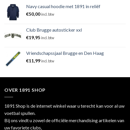
Navy casual hoodie met 1891 in reliëf
€
50,00
incl. btw
Club Brugge autosticker xxl
€
19,95
incl. btw
Vriendschapssjaal Brugge en Den Haag
€
11,99
incl. btw
OVER 1891 SHOP
1891 Shop is de internet winkel waar u terecht kan voor al uw
voetbal spullen.
Bij ons vindt u zowel de officiële merchandising artikelen van
uw favoriete clubs,