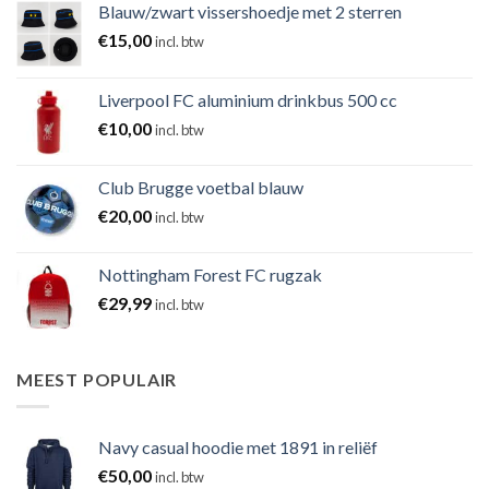
Blauw/zwart vissershoedje met 2 sterren
€
15,00
incl. btw
Liverpool FC aluminium drinkbus 500 cc
€
10,00
incl. btw
Club Brugge voetbal blauw
€
20,00
incl. btw
Nottingham Forest FC rugzak
€
29,99
incl. btw
MEEST POPULAIR
Navy casual hoodie met 1891 in reliëf
€
50,00
incl. btw