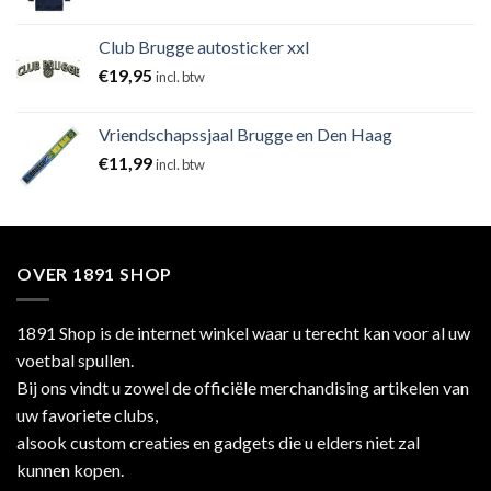
Club Brugge autosticker xxl
€
19,95
incl. btw
Vriendschapssjaal Brugge en Den Haag
€
11,99
incl. btw
OVER 1891 SHOP
1891 Shop is de internet winkel waar u terecht kan voor al uw
voetbal spullen.
Bij ons vindt u zowel de officiële merchandising artikelen van
uw favoriete clubs,
alsook custom creaties en gadgets die u elders niet zal
kunnen kopen.