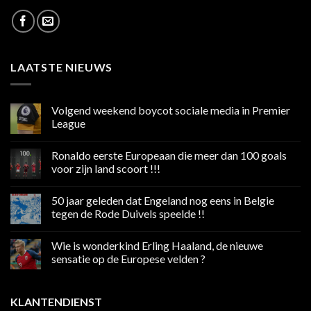
LAATSTE NIEUWS
Volgend weekend boycot sociale media in Premier
League
Geen
reacties
Ronaldo eerste Europeaan die meer dan 100 goals
op
Volgend
voor zijn land scoort !!!
weekend
boycot
Geen
sociale
reacties
50 jaar geleden dat Engeland nog eens in Belgie
media
op
in
Ronaldo
tegen de Rode Duivels speelde !!
Premier
eerste
League
Europeaan
Geen
die
reacties
Wie is wonderkind Erling Haaland, de nieuwe
meer
op
dan
50
sensatie op de Europese velden ?
100
jaar
goals
geleden
Geen
voor
dat
reacties
zijn
Engeland
op
KLANTENDIENST
land
nog
Wie
scoort
eens
is