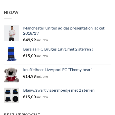
NIEUW
Manchester United adidas presentation jacket
2018/19
€
49,99
incl. btw
Barsjaal FC Bruges 1891 met 2 sterren !
€
15,00
incl. btw
knuffelbeer Liverpool FC 'Timmy bear'
€
14,99
incl. btw
Blauw/zwart vissershoedje met 2 sterren
€
15,00
incl. btw
BEST VERKOCHT