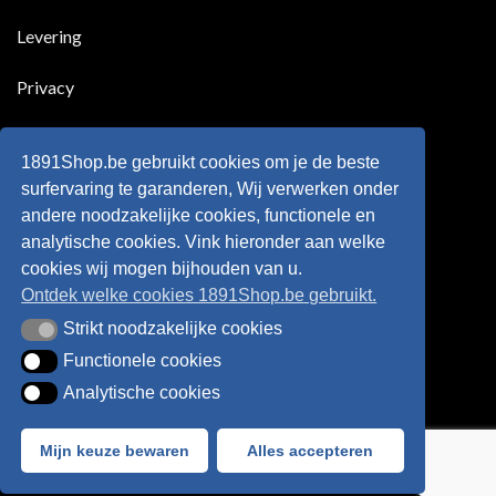
!!!
in
wonderkind
Belgie
Erling
Levering
tegen
Haaland,
de
de
Rode
nieuwe
Duivels
sensatie
Privacy
speelde
op
!!
de
Europese
Disclaimer
velden
?
1891Shop.be gebruikt cookies om je de beste
Retourneren
surfervaring te garanderen, Wij verwerken onder
andere noodzakelijke cookies, functionele en
Algemene voorwaarden
analytische cookies. Vink hieronder aan welke
cookies wij mogen bijhouden van u.
Ontdek welke cookies 1891Shop.be gebruikt.
Strikt noodzakelijke cookies
Strikt noodzakelijke cookies
Functionele cookies
Functionele cookies
Analytische cookies
Analytische cookies
Bancontact
Visa
IDeal
Sofort
Mijn keuze bewaren
Alles accepteren
Webshop created by
HappyWebsites
© 2026