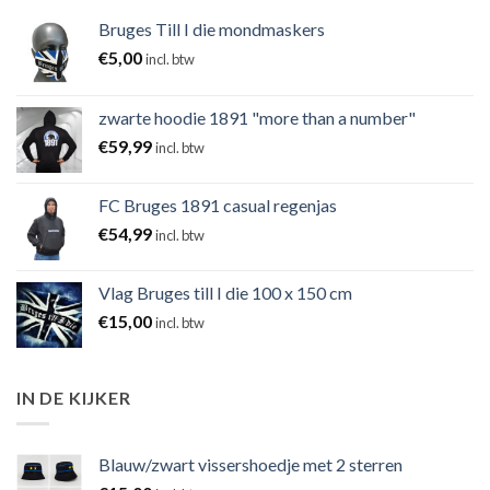
Bruges Till I die mondmaskers
€
5,00
incl. btw
zwarte hoodie 1891 "more than a number"
€
59,99
incl. btw
FC Bruges 1891 casual regenjas
€
54,99
incl. btw
Vlag Bruges till I die 100 x 150 cm
€
15,00
incl. btw
IN DE KIJKER
Blauw/zwart vissershoedje met 2 sterren