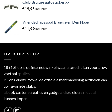
Club Brugge autosticker xxl
€
19,95
incl. btw
Vriendschapssjaal Brugge en Den Haag
€
11,99
incl. btw
OVER 1891 SHOP
1891 Shop is de internet winkel waar u terecht kan voor al uw
voetbal spullen.
Bij ons vindt u zowel de officiële merchandising artikelen van
uw favoriete clubs,
alsook custom creaties en gadgets die u elders niet zal
kunnen kopen.