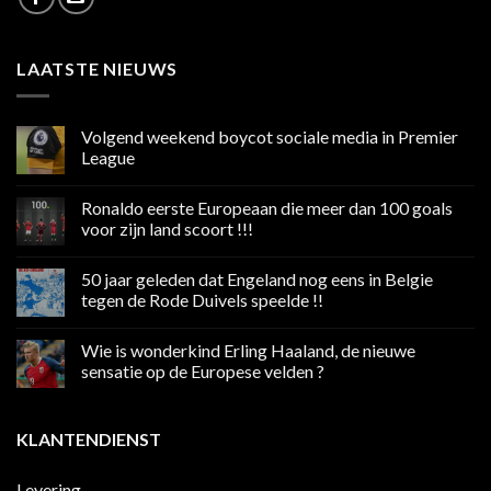
LAATSTE NIEUWS
Volgend weekend boycot sociale media in Premier
League
Geen
reacties
Ronaldo eerste Europeaan die meer dan 100 goals
op
Volgend
voor zijn land scoort !!!
weekend
boycot
Geen
sociale
reacties
50 jaar geleden dat Engeland nog eens in Belgie
media
op
in
Ronaldo
tegen de Rode Duivels speelde !!
Premier
eerste
League
Europeaan
Geen
die
reacties
Wie is wonderkind Erling Haaland, de nieuwe
meer
op
dan
50
sensatie op de Europese velden ?
100
jaar
goals
geleden
Geen
voor
dat
reacties
zijn
Engeland
op
KLANTENDIENST
land
nog
Wie
scoort
eens
is
!!!
in
wonderkind
Belgie
Erling
Levering