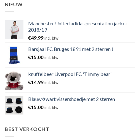
NIEUW
Manchester United adidas presentation jacket
2018/19
€
49,99
incl. btw
Barsjaal FC Bruges 1891 met 2 sterren !
€
15,00
incl. btw
knuffelbeer Liverpool FC 'Timmy bear'
€
14,99
incl. btw
Blauw/zwart vissershoedje met 2 sterren
€
15,00
incl. btw
BEST VERKOCHT