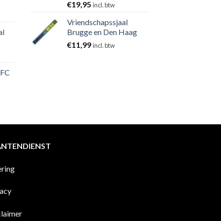
€
19,95
incl. btw
Vriendschapssjaal
al
Brugge en Den Haag
€
11,99
incl. btw
 FC
ANTENDIENST
ering
vacy
claimer