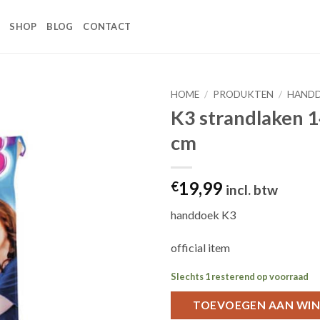
SHOP
BLOG
CONTACT
HOME
/
PRODUKTEN
/
HAND
K3 strandlaken 1
Toevoegen
cm
aan
wenslijst
19,99
€
incl. btw
handdoek K3
official item
Slechts 1 resterend op voorraad
TOEVOEGEN AAN WI