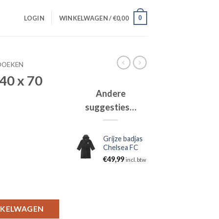
0
LOGIN
WINKELWAGEN /
€
0,00
DOEKEN
40 x 70
Andere
suggesties…
Grijze badjas
Chelsea FC
€
49,99
incl. btw
NKELWAGEN