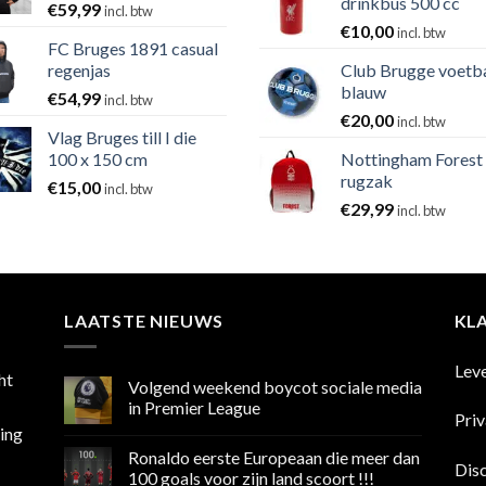
drinkbus 500 cc
€
59,99
incl. btw
€
10,00
incl. btw
FC Bruges 1891 casual
regenjas
Club Brugge voetb
blauw
€
54,99
incl. btw
€
20,00
incl. btw
Vlag Bruges till I die
100 x 150 cm
Nottingham Forest
rugzak
€
15,00
incl. btw
€
29,99
incl. btw
LAATSTE NIEUWS
KL
Lev
ht
Volgend weekend boycot sociale media
in Premier League
Pri
sing
Geen
reacties
Ronaldo eerste Europeaan die meer dan
op
Dis
Volgend
100 goals voor zijn land scoort !!!
weekend