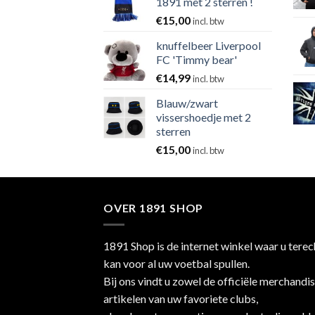
1891 met 2 sterren !
€
15,00
incl. btw
knuffelbeer Liverpool
FC 'Timmy bear'
€
14,99
incl. btw
Blauw/zwart
vissershoedje met 2
sterren
€
15,00
incl. btw
OVER 1891 SHOP
1891 Shop is de internet winkel waar u terec
kan voor al uw voetbal spullen.
Bij ons vindt u zowel de officiële merchandi
artikelen van uw favoriete clubs,