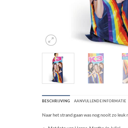
BESCHRIJVING
AANVULLENDE INFORMATIE
Naar het strand gaan was nog nooit zo leuk m
Met foto van Hanne, Marthe én Julia!