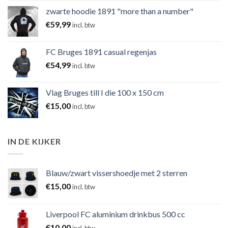
zwarte hoodie 1891 "more than a number"
€
59,99
incl. btw
FC Bruges 1891 casual regenjas
€
54,99
incl. btw
Vlag Bruges till I die 100 x 150 cm
€
15,00
incl. btw
IN DE KIJKER
Blauw/zwart vissershoedje met 2 sterren
€
15,00
incl. btw
Liverpool FC aluminium drinkbus 500 cc
€
10,00
incl. btw