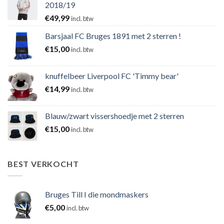
2018/19
€
49,99
incl. btw
Barsjaal FC Bruges 1891 met 2 sterren !
€
15,00
incl. btw
knuffelbeer Liverpool FC 'Timmy bear'
€
14,99
incl. btw
Blauw/zwart vissershoedje met 2 sterren
€
15,00
incl. btw
BEST VERKOCHT
Bruges Till I die mondmaskers
€
5,00
incl. btw