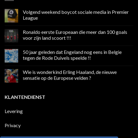
Volgend weekend boycot sociale media in Premier
League
Geen
reacties
Ronaldo eerste Europeaan die meer dan 100 goals
op
Volgend
voor zijn land scoort !!!
weekend
boycot
Geen
sociale
reacties
50 jaar geleden dat Engeland nog eens in Belgie
media
op
in
Ronaldo
tegen de Rode Duivels speelde !!
Premier
eerste
League
Europeaan
Geen
die
reacties
Wie is wonderkind Erling Haaland, de nieuwe
meer
op
dan
50
sensatie op de Europese velden ?
100
jaar
goals
geleden
Geen
voor
dat
reacties
zijn
Engeland
op
KLANTENDIENST
land
nog
Wie
scoort
eens
is
!!!
in
wonderkind
Belgie
Erling
Levering
tegen
Haaland,
de
de
Rode
nieuwe
Duivels
sensatie
Privacy
speelde
op
!!
de
Europese