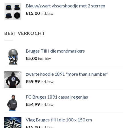
Blauw/zwart vissershoedje met 2 sterren
€
15,00
incl. btw
BEST VERKOCHT
Bruges Till I die mondmaskers
€
5,00
incl. btw
zwarte hoodie 1891 "more than a number"
€
59,99
incl. btw
FC Bruges 1891 casual regenjas
€
54,99
incl. btw
Vlag Bruges till I die 100 x 150 cm
€
15,00
incl. btw