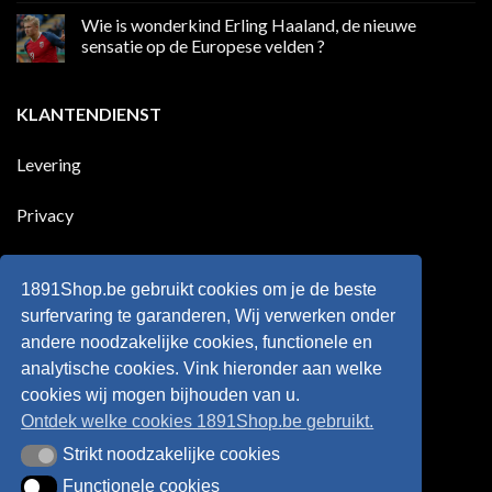
die
reacties
Wie is wonderkind Erling Haaland, de nieuwe
meer
op
dan
50
sensatie op de Europese velden ?
100
jaar
goals
geleden
Geen
voor
dat
reacties
zijn
Engeland
op
KLANTENDIENST
land
nog
Wie
scoort
eens
is
!!!
in
wonderkind
Belgie
Erling
Levering
tegen
Haaland,
de
de
Rode
nieuwe
Duivels
sensatie
Privacy
speelde
op
!!
de
Europese
Disclaimer
velden
?
1891Shop.be gebruikt cookies om je de beste
Retourneren
surfervaring te garanderen, Wij verwerken onder
andere noodzakelijke cookies, functionele en
Algemene voorwaarden
analytische cookies. Vink hieronder aan welke
cookies wij mogen bijhouden van u.
Ontdek welke cookies 1891Shop.be gebruikt.
Strikt noodzakelijke cookies
Strikt noodzakelijke cookies
Functionele cookies
Functionele cookies