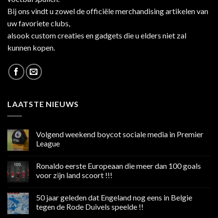
Bij ons vindt u zowel de officiële merchandising artikelen van
uw favoriete clubs,
alsook custom creaties en gadgets die u elders niet zal
kunnen kopen.
LAATSTE NIEUWS
Volgend weekend boycot sociale media in Premier
League
Geen
reacties
Ronaldo eerste Europeaan die meer dan 100 goals
op
Volgend
voor zijn land scoort !!!
weekend
boycot
Geen
sociale
reacties
50 jaar geleden dat Engeland nog eens in Belgie
media
op
in
Ronaldo
tegen de Rode Duivels speelde !!
Premier
eerste
League
Europeaan
Geen