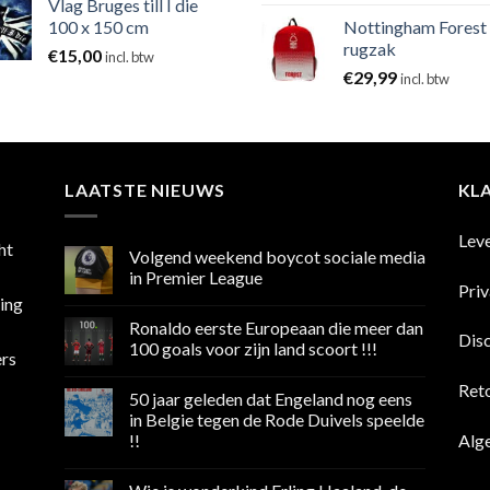
Vlag Bruges till I die
100 x 150 cm
Nottingham Forest
rugzak
€
15,00
incl. btw
€
29,99
incl. btw
LAATSTE NIEUWS
KL
Lev
ht
Volgend weekend boycot sociale media
in Premier League
Pri
sing
Geen
reacties
Ronaldo eerste Europeaan die meer dan
op
Dis
Volgend
100 goals voor zijn land scoort !!!
ers
weekend
boycot
Geen
sociale
reacties
Ret
50 jaar geleden dat Engeland nog eens
media
op
in
Ronaldo
in Belgie tegen de Rode Duivels speelde
Premier
eerste
Alg
!!
League
Europeaan
die
Geen
meer
reacties
dan