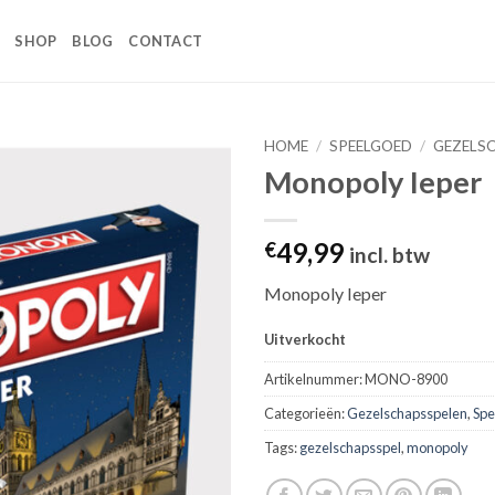
SHOP
BLOG
CONTACT
HOME
/
SPEELGOED
/
GEZELS
Monopoly Ieper
Toevoegen
aan
wenslijst
49,99
€
incl. btw
Monopoly Ieper
Uitverkocht
Artikelnummer:
MONO-8900
Categorieën:
Gezelschapsspelen
,
Spe
Tags:
gezelschapsspel
,
monopoly