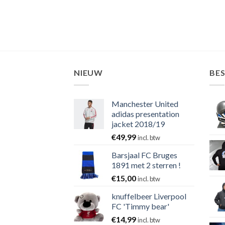
NIEUW
BE
Manchester United
adidas presentation
jacket 2018/19
€
49,99
incl. btw
Barsjaal FC Bruges
1891 met 2 sterren !
€
15,00
incl. btw
knuffelbeer Liverpool
FC 'Timmy bear'
€
14,99
incl. btw