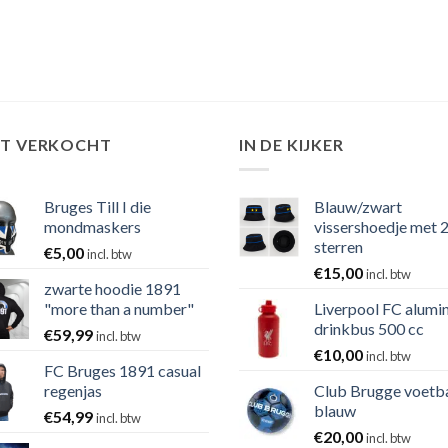
ST VERKOCHT
IN DE KIJKER
Bruges Till I die
Blauw/zwart
mondmaskers
vissershoedje met 
sterren
€
5,00
incl. btw
€
15,00
incl. btw
zwarte hoodie 1891
"more than a number"
Liverpool FC alumi
drinkbus 500 cc
€
59,99
incl. btw
€
10,00
incl. btw
FC Bruges 1891 casual
regenjas
Club Brugge voetb
blauw
€
54,99
incl. btw
€
20,00
incl. btw