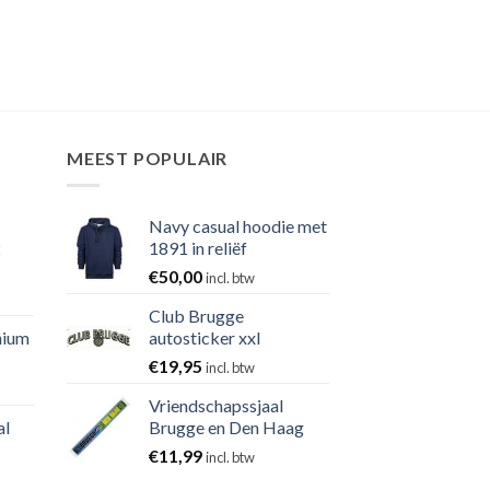
MEEST POPULAIR
Navy casual hoodie met
2
1891 in reliëf
€
50,00
incl. btw
Club Brugge
nium
autosticker xxl
€
19,95
incl. btw
Vriendschapssjaal
al
Brugge en Den Haag
€
11,99
incl. btw