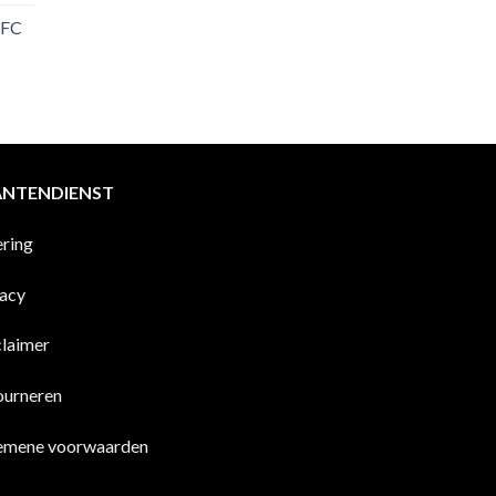
 FC
ANTENDIENST
ering
vacy
claimer
ourneren
emene voorwaarden