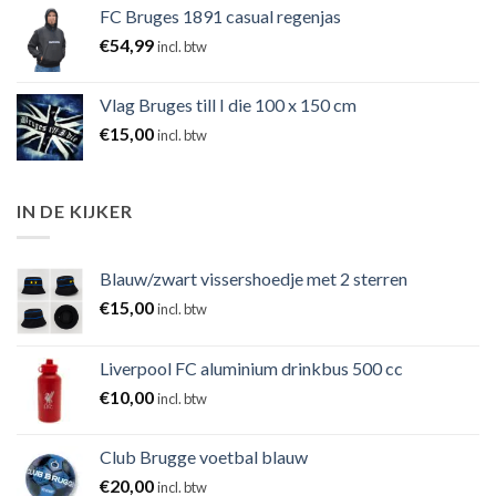
FC Bruges 1891 casual regenjas
€
54,99
incl. btw
Vlag Bruges till I die 100 x 150 cm
€
15,00
incl. btw
IN DE KIJKER
Blauw/zwart vissershoedje met 2 sterren
€
15,00
incl. btw
Liverpool FC aluminium drinkbus 500 cc
€
10,00
incl. btw
Club Brugge voetbal blauw
€
20,00
incl. btw