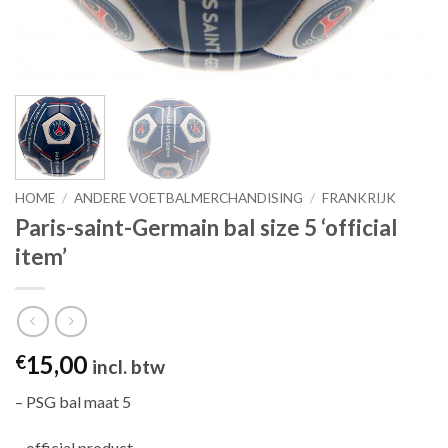
HOME
/
ANDERE VOETBALMERCHANDISING
/
FRANKRIJK
Paris-saint-Germain bal size 5 ‘official
item’
15,00
€
incl. btw
– PSG bal maat 5
– official product