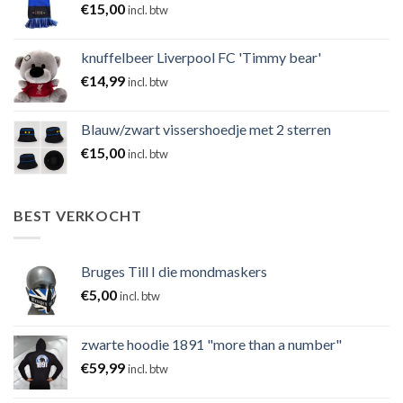
€
15,00
incl. btw
knuffelbeer Liverpool FC 'Timmy bear'
€
14,99
incl. btw
Blauw/zwart vissershoedje met 2 sterren
€
15,00
incl. btw
BEST VERKOCHT
Bruges Till I die mondmaskers
€
5,00
incl. btw
zwarte hoodie 1891 "more than a number"
€
59,99
incl. btw