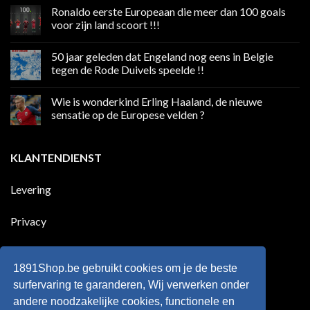
reacties
Ronaldo eerste Europeaan die meer dan 100 goals
op
Volgend
voor zijn land scoort !!!
weekend
boycot
Geen
sociale
reacties
50 jaar geleden dat Engeland nog eens in Belgie
media
op
in
Ronaldo
tegen de Rode Duivels speelde !!
Premier
eerste
League
Europeaan
Geen
die
reacties
Wie is wonderkind Erling Haaland, de nieuwe
meer
op
dan
50
sensatie op de Europese velden ?
100
jaar
goals
geleden
Geen
voor
dat
reacties
zijn
Engeland
op
KLANTENDIENST
land
nog
Wie
scoort
eens
is
!!!
in
wonderkind
Belgie
Erling
Levering
tegen
Haaland,
de
de
Rode
nieuwe
Duivels
sensatie
Privacy
speelde
op
!!
de
Europese
Disclaimer
velden
?
1891Shop.be gebruikt cookies om je de beste
Retourneren
surfervaring te garanderen, Wij verwerken onder
andere noodzakelijke cookies, functionele en