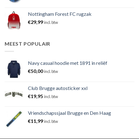
Nottingham Forest FC rugzak
€
29,99
incl. btw
MEEST POPULAIR
Navy casual hoodie met 1891 in reliëf
€
50,00
incl. btw
Club Brugge autosticker xxl
€
19,95
incl. btw
Vriendschapssjaal Brugge en Den Haag
€
11,99
incl. btw