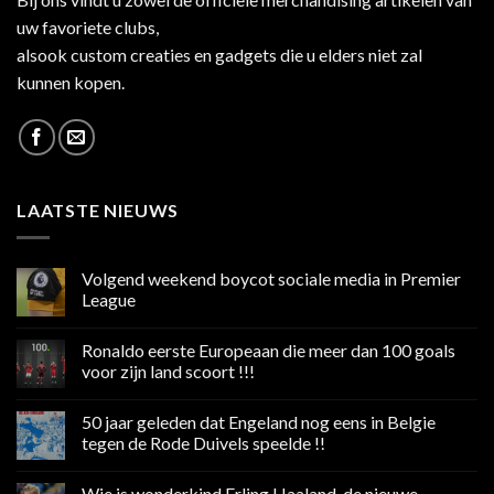
uw favoriete clubs,
alsook custom creaties en gadgets die u elders niet zal
kunnen kopen.
LAATSTE NIEUWS
Volgend weekend boycot sociale media in Premier
League
Geen
reacties
Ronaldo eerste Europeaan die meer dan 100 goals
op
Volgend
voor zijn land scoort !!!
weekend
boycot
Geen
sociale
reacties
50 jaar geleden dat Engeland nog eens in Belgie
media
op
in
Ronaldo
tegen de Rode Duivels speelde !!
Premier
eerste
League
Europeaan
Geen
die
reacties
Wie is wonderkind Erling Haaland, de nieuwe
meer
op