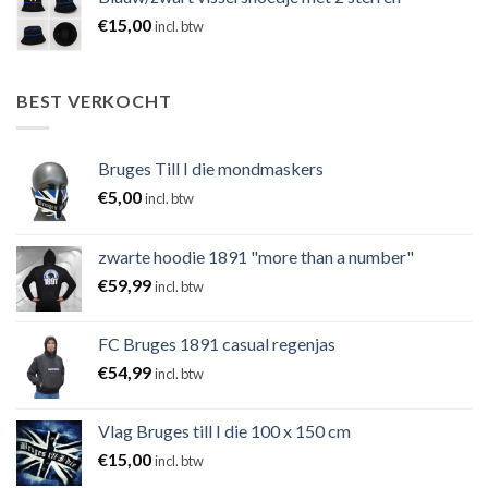
€
15,00
incl. btw
BEST VERKOCHT
Bruges Till I die mondmaskers
€
5,00
incl. btw
zwarte hoodie 1891 "more than a number"
€
59,99
incl. btw
FC Bruges 1891 casual regenjas
€
54,99
incl. btw
Vlag Bruges till I die 100 x 150 cm
€
15,00
incl. btw