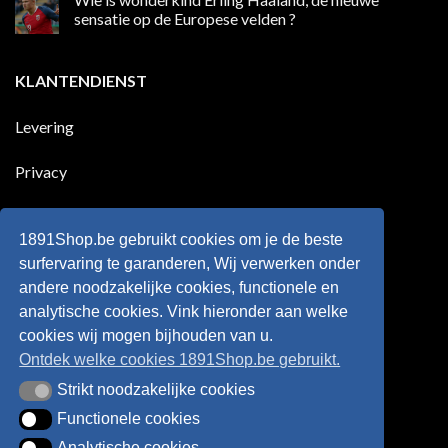
dan
50
sensatie op de Europese velden ?
100
jaar
goals
geleden
Geen
voor
dat
reacties
zijn
Engeland
op
KLANTENDIENST
land
nog
Wie
scoort
eens
is
!!!
in
wonderkind
Belgie
Erling
Levering
tegen
Haaland,
de
de
Rode
nieuwe
Duivels
sensatie
Privacy
speelde
op
!!
de
Europese
Disclaimer
velden
?
1891Shop.be gebruikt cookies om je de beste
Retourneren
surfervaring te garanderen, Wij verwerken onder
andere noodzakelijke cookies, functionele en
Algemene voorwaarden
analytische cookies. Vink hieronder aan welke
cookies wij mogen bijhouden van u.
Ontdek welke cookies 1891Shop.be gebruikt.
Strikt noodzakelijke cookies
Strikt noodzakelijke cookies
Functionele cookies
Functionele cookies
Analytische cookies