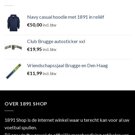
Navy casual hoodie met 1891 in reliëf
€
50,00
incl. btw
Club Brugge autosticker xxl
€
19,95
incl. btw
Vriendschapssjaal Brugge en Den Haag
€
11,99
incl. btw
OVER 1891 SHOP
1891 Shop is de internet winkel waar u terecht kan voor al uw
voetbal spullen.
Bij ons vindt u zowel de officiële merchandising artikelen van