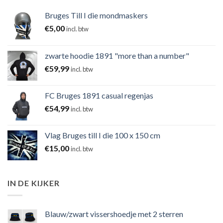
Bruges Till I die mondmaskers
€
5,00
incl. btw
zwarte hoodie 1891 "more than a number"
€
59,99
incl. btw
FC Bruges 1891 casual regenjas
€
54,99
incl. btw
Vlag Bruges till I die 100 x 150 cm
€
15,00
incl. btw
IN DE KIJKER
Blauw/zwart vissershoedje met 2 sterren