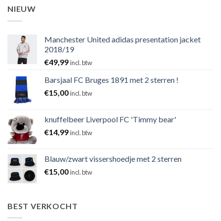
NIEUW
Manchester United adidas presentation jacket
2018/19
€
49,99
incl. btw
Barsjaal FC Bruges 1891 met 2 sterren !
€
15,00
incl. btw
knuffelbeer Liverpool FC 'Timmy bear'
€
14,99
incl. btw
Blauw/zwart vissershoedje met 2 sterren
€
15,00
incl. btw
BEST VERKOCHT