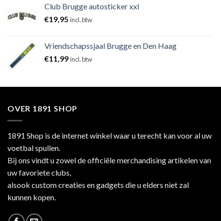
Club Brugge autosticker xxl
€
19,95
incl. btw
Vriendschapssjaal Brugge en Den Haag
€
11,99
incl. btw
OVER 1891 SHOP
1891 Shop is de internet winkel waar u terecht kan voor al uw
voetbal spullen.
Bij ons vindt u zowel de officiële merchandising artikelen van
uw favoriete clubs,
alsook custom creaties en gadgets die u elders niet zal
kunnen kopen.