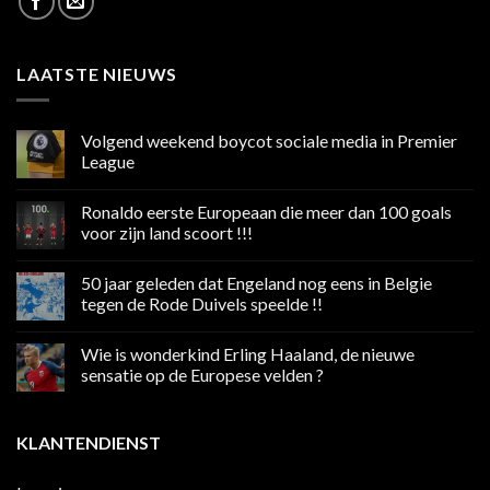
LAATSTE NIEUWS
Volgend weekend boycot sociale media in Premier
League
Geen
reacties
Ronaldo eerste Europeaan die meer dan 100 goals
op
Volgend
voor zijn land scoort !!!
weekend
boycot
Geen
sociale
reacties
50 jaar geleden dat Engeland nog eens in Belgie
media
op
in
Ronaldo
tegen de Rode Duivels speelde !!
Premier
eerste
League
Europeaan
Geen
die
reacties
Wie is wonderkind Erling Haaland, de nieuwe
meer
op
dan
50
sensatie op de Europese velden ?
100
jaar
goals
geleden
Geen
voor
dat
reacties
zijn
Engeland
op
KLANTENDIENST
land
nog
Wie
scoort
eens
is
!!!
in
wonderkind
Belgie
Erling