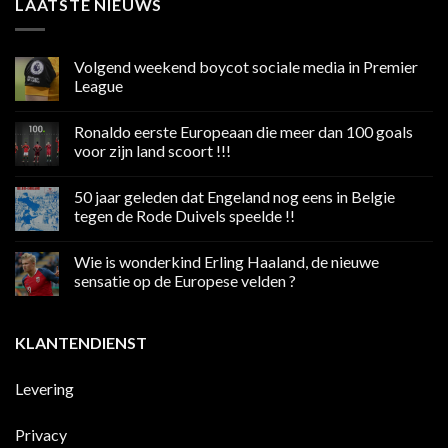
LAATSTE NIEUWS
Volgend weekend boycot sociale media in Premier
League
Geen
reacties
Ronaldo eerste Europeaan die meer dan 100 goals
op
Volgend
voor zijn land scoort !!!
weekend
boycot
Geen
sociale
reacties
50 jaar geleden dat Engeland nog eens in Belgie
media
op
in
Ronaldo
tegen de Rode Duivels speelde !!
Premier
eerste
League
Europeaan
Geen
die
reacties
Wie is wonderkind Erling Haaland, de nieuwe
meer
op
dan
50
sensatie op de Europese velden ?
100
jaar
goals
geleden
Geen
voor
dat
reacties
zijn
Engeland
op
KLANTENDIENST
land
nog
Wie
scoort
eens
is
!!!
in
wonderkind
Belgie
Erling
Levering
tegen
Haaland,
de
de
Rode
nieuwe
Duivels
sensatie
Privacy
speelde
op