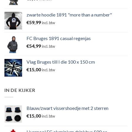
zwarte hoodie 1891 "more than a number"
€
59,99
incl. btw
FC Bruges 1891 casual regenjas
€
54,99
incl. btw
Vlag Bruges till I die 100 x 150 cm
€
15,00
incl. btw
IN DE KIJKER
Blauw/zwart vissershoedje met 2 sterren
€
15,00
incl. btw
Liverpool FC aluminium drinkbus 500 cc