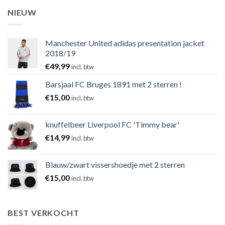
NIEUW
Manchester United adidas presentation jacket
2018/19
€
49,99
incl. btw
Barsjaal FC Bruges 1891 met 2 sterren !
€
15,00
incl. btw
knuffelbeer Liverpool FC 'Timmy bear'
€
14,99
incl. btw
Blauw/zwart vissershoedje met 2 sterren
€
15,00
incl. btw
BEST VERKOCHT