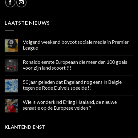
LAATSTE NIEUWS
Volgend weekend boycot sociale media in Premier
League
Geen
reacties
Ronaldo eerste Europeaan die meer dan 100 goals
op
Volgend
voor zijn land scoort !!!
weekend
boycot
Geen
sociale
reacties
50 jaar geleden dat Engeland nog eens in Belgie
media
op
in
Ronaldo
tegen de Rode Duivels speelde !!
Premier
eerste
League
Europeaan
Geen
die
reacties
Wie is wonderkind Erling Haaland, de nieuwe
meer
op
dan
50
sensatie op de Europese velden ?
100
jaar
goals
geleden
Geen
voor
dat
reacties
zijn
Engeland
op
KLANTENDIENST
land
nog
Wie
scoort
eens
is
!!!
in
wonderkind
Belgie
Erling