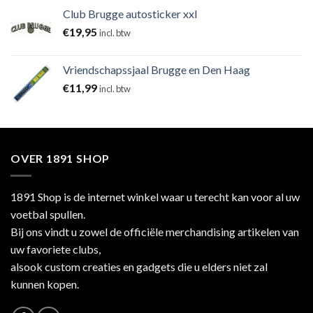
Club Brugge autosticker xxl
€
19,95
incl. btw
Vriendschapssjaal Brugge en Den Haag
€
11,99
incl. btw
OVER 1891 SHOP
1891 Shop is de internet winkel waar u terecht kan voor al uw
voetbal spullen.
Bij ons vindt u zowel de officiële merchandising artikelen van
uw favoriete clubs,
alsook custom creaties en gadgets die u elders niet zal
kunnen kopen.