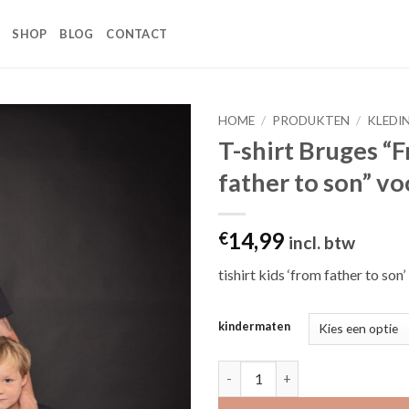
SHOP
BLOG
CONTACT
HOME
/
PRODUKTEN
/
KLEDI
T-shirt Bruges “
Toevoegen
father to son” vo
aan
wenslijst
14,99
€
incl. btw
tishirt kids ‘from father to son’
kindermaten
T-shirt Bruges “From father to