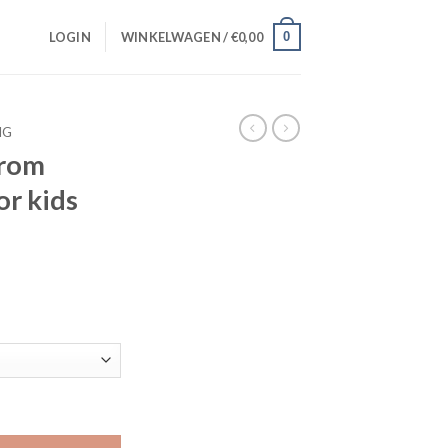
0
LOGIN
WINKELWAGEN /
€
0,00
NG
From
or kids
 son” voor kids aantal