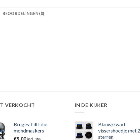
BEOORDELINGEN (0)
ST VERKOCHT
IN DE KIJKER
Bruges Till I die
Blauw/zwart
mondmaskers
vissershoedje met 
sterren
€
5,00
incl. btw