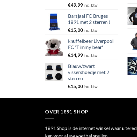
€
49,99
incl. btw
Barsjaal FC Bruges
1891 met 2 sterren !
€
15,00
incl. btw
knuffelbeer Liverpool
FC 'Timmy bear'
€
14,99
incl. btw
Blauw/zwart
vissershoedje met 2
sterren
€
15,00
incl. btw
OVER 1891 SHOP
1891 Shop is de internet winkel waar u terec
kan voor al uw voetbal spullen.