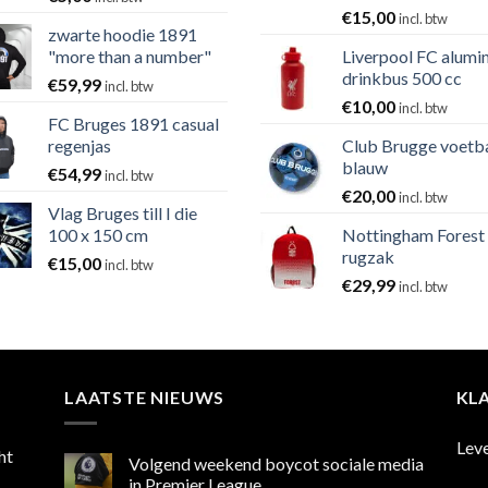
€
15,00
incl. btw
zwarte hoodie 1891
"more than a number"
Liverpool FC alumi
drinkbus 500 cc
€
59,99
incl. btw
€
10,00
incl. btw
FC Bruges 1891 casual
regenjas
Club Brugge voetb
blauw
€
54,99
incl. btw
€
20,00
incl. btw
Vlag Bruges till I die
100 x 150 cm
Nottingham Forest
rugzak
€
15,00
incl. btw
€
29,99
incl. btw
LAATSTE NIEUWS
KL
Lev
ht
Volgend weekend boycot sociale media
in Premier League