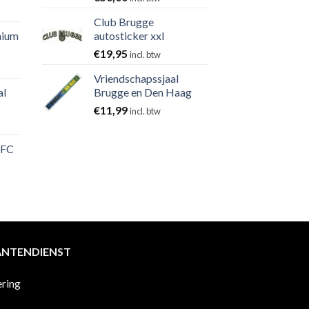
Club Brugge
nium
autosticker xxl
€
19,95
incl. btw
Vriendschapssjaal
al
Brugge en Den Haag
€
11,99
incl. btw
 FC
ANTENDIENST
ering