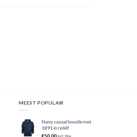
MEEST POPULAIR
Navy casual hoodie met
2
1891 in reliëf
€
50,00
incl. btw