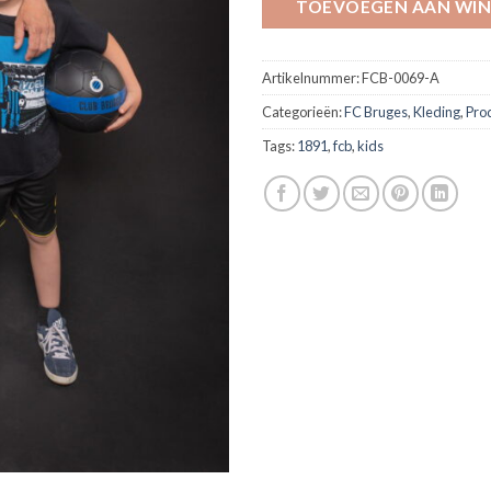
TOEVOEGEN AAN WI
Artikelnummer:
FCB-0069-A
Categorieën:
FC Bruges
,
Kleding
,
Pro
Tags:
1891
,
fcb
,
kids