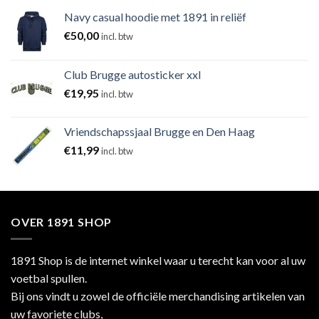
Navy casual hoodie met 1891 in reliëf
€
50,00
incl. btw
Club Brugge autosticker xxl
€
19,95
incl. btw
Vriendschapssjaal Brugge en Den Haag
€
11,99
incl. btw
OVER 1891 SHOP
1891 Shop is de internet winkel waar u terecht kan voor al uw
voetbal spullen.
Bij ons vindt u zowel de officiële merchandising artikelen van
uw favoriete clubs,