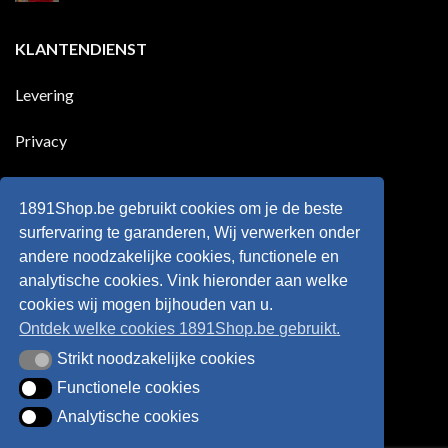
goals
geleden
Geen
voor
dat
reacties
zijn
Engeland
op
KLANTENDIENST
land
nog
Wie
scoort
eens
is
!!!
in
wonderkind
Belgie
Erling
Levering
tegen
Haaland,
de
de
Rode
nieuwe
Duivels
sensatie
Privacy
speelde
op
!!
de
Europese
Disclaimer
velden
?
1891Shop.be gebruikt cookies om je de beste
Retourneren
surfervaring te garanderen, Wij verwerken onder
andere noodzakelijke cookies, functionele en
Algemene voorwaarden
analytische cookies. Vink hieronder aan welke
cookies wij mogen bijhouden van u.
Ontdek welke cookies 1891Shop.be gebruikt.
Strikt noodzakelijke cookies
Strikt noodzakelijke cookies
Functionele cookies
Functionele cookies
Analytische cookies
Analytische cookies