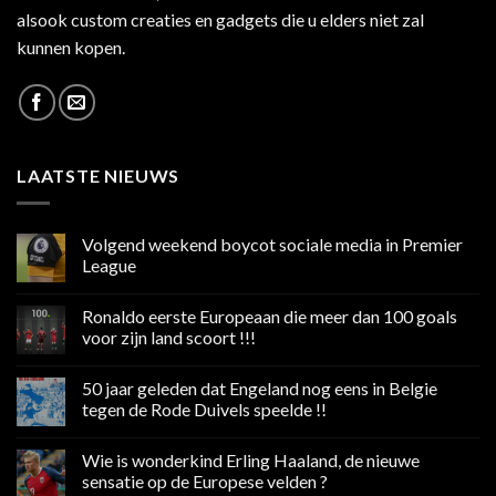
alsook custom creaties en gadgets die u elders niet zal
kunnen kopen.
LAATSTE NIEUWS
Volgend weekend boycot sociale media in Premier
League
Geen
reacties
Ronaldo eerste Europeaan die meer dan 100 goals
op
Volgend
voor zijn land scoort !!!
weekend
boycot
Geen
sociale
reacties
50 jaar geleden dat Engeland nog eens in Belgie
media
op
in
Ronaldo
tegen de Rode Duivels speelde !!
Premier
eerste
League
Europeaan
Geen
die
reacties
Wie is wonderkind Erling Haaland, de nieuwe
meer
op
dan
50
sensatie op de Europese velden ?
100
jaar