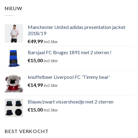
NIEUW
Manchester United adidas presentation jacket
2018/19
€
49,99
incl. btw
Barsjaal FC Bruges 1891 met 2 sterren !
€
15,00
incl. btw
knuffelbeer Liverpool FC 'Timmy bear'
€
14,99
incl. btw
Blauw/zwart vissershoedje met 2 sterren
€
15,00
incl. btw
BEST VERKOCHT