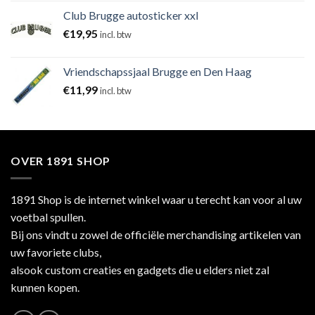
Club Brugge autosticker xxl
€
19,95
incl. btw
Vriendschapssjaal Brugge en Den Haag
€
11,99
incl. btw
OVER 1891 SHOP
1891 Shop is de internet winkel waar u terecht kan voor al uw
voetbal spullen.
Bij ons vindt u zowel de officiële merchandising artikelen van
uw favoriete clubs,
alsook custom creaties en gadgets die u elders niet zal
kunnen kopen.