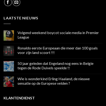
LAATSTE NIEUWS
Volgend weekend boycot sociale media in Premier
League
Geen
reacties
Ronaldo eerste Europeaan die meer dan 100 goals
op
Volgend
voor zijn land scoort !!!
weekend
boycot
Geen
sociale
reacties
50 jaar geleden dat Engeland nog eens in Belgie
media
op
in
Ronaldo
tegen de Rode Duivels speelde !!
Premier
eerste
League
Europeaan
Geen
die
reacties
Wie is wonderkind Erling Haaland, de nieuwe
meer
op
dan
50
sensatie op de Europese velden ?
100
jaar
goals
geleden
Geen
voor
dat
reacties
zijn
Engeland
op
KLANTENDIENST
land
nog
Wie
scoort
eens
is
!!!
in
wonderkind