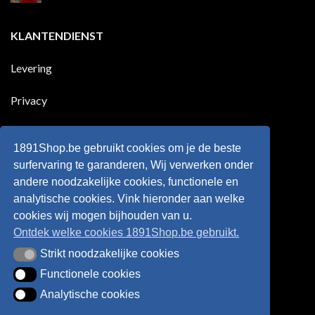
goals
geleden
Geen
voor
dat
reacties
zijn
Engeland
op
KLANTENDIENST
land
nog
Wie
scoort
eens
is
!!!
in
wonderkind
Belgie
Erling
Levering
tegen
Haaland,
de
de
Rode
nieuwe
Duivels
sensatie
Privacy
speelde
op
!!
de
Europese
Disclaimer
velden
?
1891Shop.be gebruikt cookies om je de beste
Retourneren
surfervaring te garanderen, Wij verwerken onder
andere noodzakelijke cookies, functionele en
Algemene voorwaarden
analytische cookies. Vink hieronder aan welke
cookies wij mogen bijhouden van u.
Ontdek welke cookies 1891Shop.be gebruikt.
Strikt noodzakelijke cookies
Strikt noodzakelijke cookies
Functionele cookies
Functionele cookies
Analytische cookies
Analytische cookies