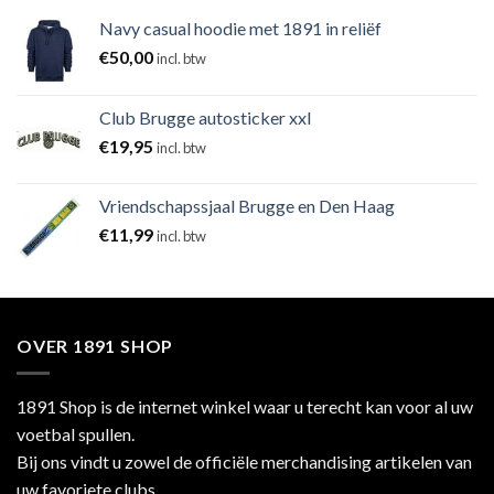
Navy casual hoodie met 1891 in reliëf
€
50,00
incl. btw
Club Brugge autosticker xxl
€
19,95
incl. btw
Vriendschapssjaal Brugge en Den Haag
€
11,99
incl. btw
OVER 1891 SHOP
1891 Shop is de internet winkel waar u terecht kan voor al uw
voetbal spullen.
Bij ons vindt u zowel de officiële merchandising artikelen van
uw favoriete clubs,