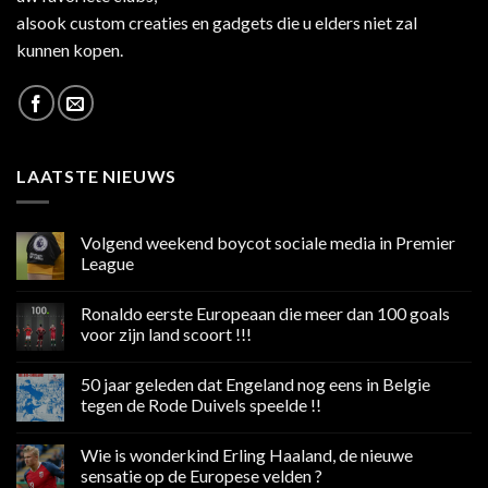
alsook custom creaties en gadgets die u elders niet zal
kunnen kopen.
LAATSTE NIEUWS
Volgend weekend boycot sociale media in Premier
League
Geen
reacties
Ronaldo eerste Europeaan die meer dan 100 goals
op
Volgend
voor zijn land scoort !!!
weekend
boycot
Geen
sociale
reacties
50 jaar geleden dat Engeland nog eens in Belgie
media
op
in
Ronaldo
tegen de Rode Duivels speelde !!
Premier
eerste
League
Europeaan
Geen
die
reacties
Wie is wonderkind Erling Haaland, de nieuwe
meer
op
dan
50
sensatie op de Europese velden ?
100
jaar