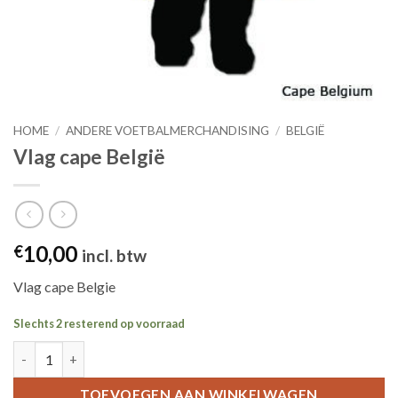
HOME
/
ANDERE VOETBALMERCHANDISING
/
BELGIË
Vlag cape België
10,00
€
incl. btw
Vlag cape Belgie
Slechts 2 resterend op voorraad
Vlag cape België aantal
TOEVOEGEN AAN WINKELWAGEN