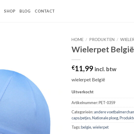
SHOP
BLOG
CONTACT
HOME
/
PRODUKTEN
/
WIELE
Wielerpet België
Toevoegen
aan
wenslijst
11,99
€
incl. btw
wielerpet België
Uitverkocht
Artikelnummer:
PET-0359
Categorieën:
andere voetbalmerchan
caps/petjes
,
Nationale ploeg
,
Produkt
Tags:
belgie
,
wielerpet