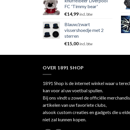
knuffelbeer Liverpool
FC 'Timmy bear'
€
14,99
incl. btw
Blauw/zwart
vissershoedje met 2
sterren
€
15,00
incl. btw
OVER 1891 SHOP
1891 Shop is de internet winkel waar u terec
kan voor al uw voetbal spullen.
Bij ons vindt u zowel de officiële merchandi
artikelen van uw favoriete clubs,
alsook custom creaties en gadgets die u eld
niet zal kunnen kopen.