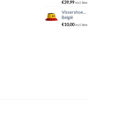
€
39,99
incl. btw
Vissershoedje
België
€
10,00
incl. btw