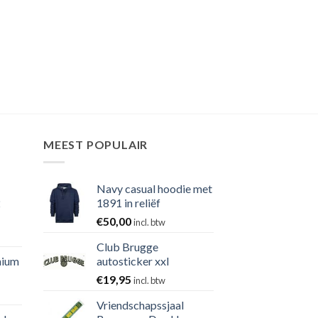
MEEST POPULAIR
Navy casual hoodie met
2
1891 in reliëf
€
50,00
incl. btw
Club Brugge
nium
autosticker xxl
€
19,95
incl. btw
Vriendschapssjaal