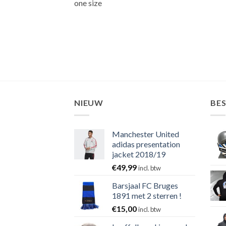
one size
NIEUW
BE
Manchester United
adidas presentation
jacket 2018/19
€
49,99
incl. btw
Barsjaal FC Bruges
1891 met 2 sterren !
€
15,00
incl. btw