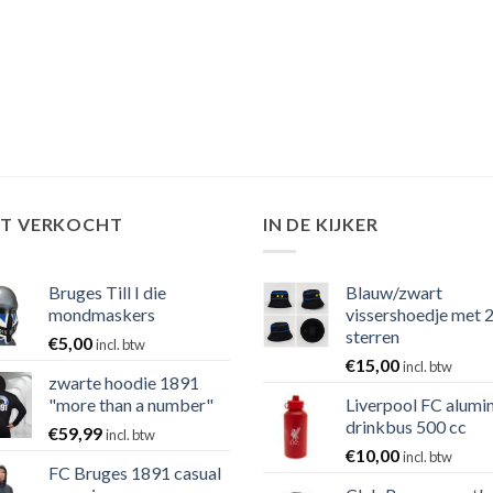
ST VERKOCHT
IN DE KIJKER
Bruges Till I die
Blauw/zwart
mondmaskers
vissershoedje met 
sterren
€
5,00
incl. btw
€
15,00
incl. btw
zwarte hoodie 1891
"more than a number"
Liverpool FC alumi
drinkbus 500 cc
€
59,99
incl. btw
€
10,00
incl. btw
FC Bruges 1891 casual