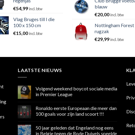
regenjas
Club Brugge voetb
blauw
€
54,99
incl. btw
€
20,00
incl. btw
Vlag Bruges till I die
100 x 150 cm
Nottingham Forest
rugzak
€
15,00
incl. btw
€
29,99
incl. btw
LAATSTE NIEUWS
KL
Lev
ht
Volgend weekend boycot sociale media
in Premier League
Pri
sing
Geen
reacties
Ronaldo eerste Europeaan die meer dan
op
Dis
Volgend
100 goals voor zijn land scoort !!!
ers
weekend
boycot
Geen
sociale
reacties
Ret
50 jaar geleden dat Engeland nog eens
media
op
in
Ronaldo
in Belgie tegen de Rode Duivels speelde