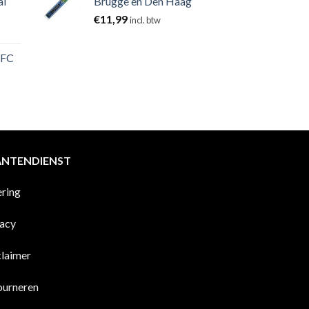
al
Brugge en Den Haag
€
11,99
incl. btw
 FC
ANTENDIENST
ering
vacy
claimer
ourneren