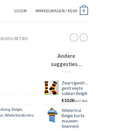
0
LOGIN
WINKELWAGEN /
€
0,00
RKLEDIJ RETRO
Andere
suggesties…
Zwart/geel/rood
gestreepte
sokken België
€
10,00
incl. btw
dising
,
België
,
Wielertrui
en
,
Wielerkledij retro
Belgie korte
mouwen
(mannen)