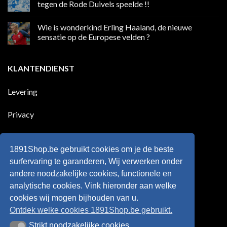
in
Ronaldo
tegen de Rode Duivels speelde !!
Premier
eerste
League
Europeaan
Geen
die
reacties
Wie is wonderkind Erling Haaland, de nieuwe
meer
op
dan
50
sensatie op de Europese velden ?
100
jaar
goals
geleden
Geen
voor
dat
reacties
zijn
Engeland
op
KLANTENDIENST
land
nog
Wie
scoort
eens
is
!!!
in
wonderkind
Belgie
Erling
Levering
tegen
Haaland,
de
de
Rode
nieuwe
Duivels
sensatie
Privacy
speelde
op
!!
de
Europese
Disclaimer
velden
?
1891Shop.be gebruikt cookies om je de beste
Retourneren
surfervaring te garanderen, Wij verwerken onder
andere noodzakelijke cookies, functionele en
Algemene voorwaarden
analytische cookies. Vink hieronder aan welke
cookies wij mogen bijhouden van u.
Ontdek welke cookies 1891Shop.be gebruikt.
Strikt noodzakelijke cookies
Strikt noodzakelijke cookies