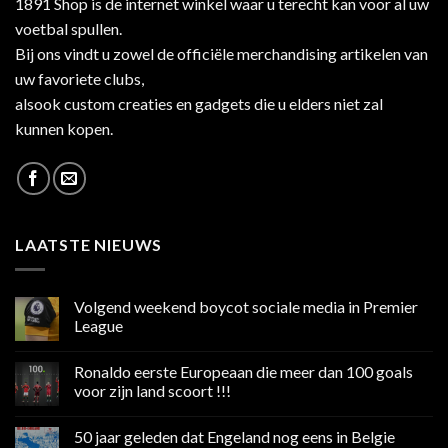
1891 Shop is de internet winkel waar u terecht kan voor al uw
voetbal spullen.
Bij ons vindt u zowel de officiële merchandising artikelen van
uw favoriete clubs,
alsook custom creaties en gadgets die u elders niet zal
kunnen kopen.
LAATSTE NIEUWS
Volgend weekend boycot sociale media in Premier
League
Geen
reacties
Ronaldo eerste Europeaan die meer dan 100 goals
op
Volgend
voor zijn land scoort !!!
weekend
boycot
Geen
sociale
reacties
50 jaar geleden dat Engeland nog eens in Belgie
media
op