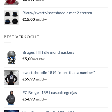
Blauw/zwart vissershoedje met 2 sterren
€
15,00
incl. btw
BEST VERKOCHT
Bruges Till I die mondmaskers
€
5,00
incl. btw
zwarte hoodie 1891 "more than a number"
€
59,99
incl. btw
FC Bruges 1891 casual regenjas
€
54,99
incl. btw