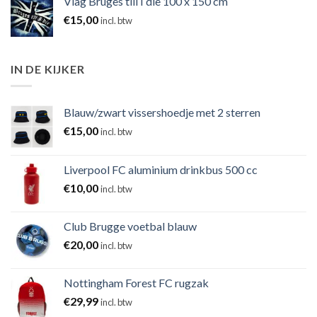
Vlag Bruges till I die 100 x 150 cm
€
15,00
incl. btw
IN DE KIJKER
Blauw/zwart vissershoedje met 2 sterren
€
15,00
incl. btw
Liverpool FC aluminium drinkbus 500 cc
€
10,00
incl. btw
Club Brugge voetbal blauw
€
20,00
incl. btw
Nottingham Forest FC rugzak
€
29,99
incl. btw