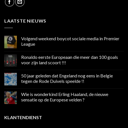
LAATSTE NIEUWS
Volgend weekend boycot sociale media in Premier
League
Geen
reacties
Ronaldo eerste Europeaan die meer dan 100 goals
op
Volgend
voor zijn land scoort !!!
weekend
boycot
Geen
sociale
reacties
50 jaar geleden dat Engeland nog eens in Belgie
media
op
in
Ronaldo
tegen de Rode Duivels speelde !!
Premier
eerste
League
Europeaan
Geen
die
reacties
Wie is wonderkind Erling Haaland, de nieuwe
meer
op
dan
50
sensatie op de Europese velden ?
100
jaar
goals
geleden
Geen
voor
dat
reacties
zijn
Engeland
op
KLANTENDIENST
land
nog
Wie
scoort
eens
is
!!!
in
wonderkind
Belgie
Erling