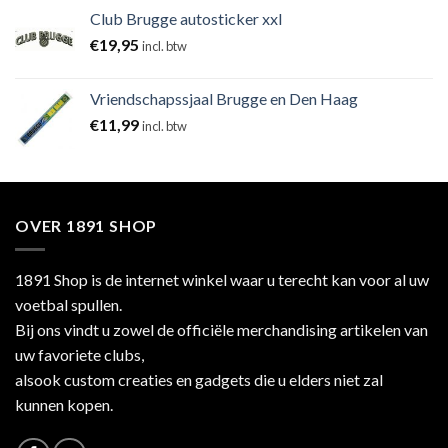
Club Brugge autosticker xxl
€
19,95
incl. btw
Vriendschapssjaal Brugge en Den Haag
€
11,99
incl. btw
OVER 1891 SHOP
1891 Shop is de internet winkel waar u terecht kan voor al uw
voetbal spullen.
Bij ons vindt u zowel de officiële merchandising artikelen van
uw favoriete clubs,
alsook custom creaties en gadgets die u elders niet zal
kunnen kopen.