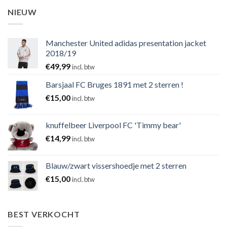
NIEUW
Manchester United adidas presentation jacket
2018/19
€
49,99
incl. btw
Barsjaal FC Bruges 1891 met 2 sterren !
€
15,00
incl. btw
knuffelbeer Liverpool FC 'Timmy bear'
€
14,99
incl. btw
Blauw/zwart vissershoedje met 2 sterren
€
15,00
incl. btw
BEST VERKOCHT