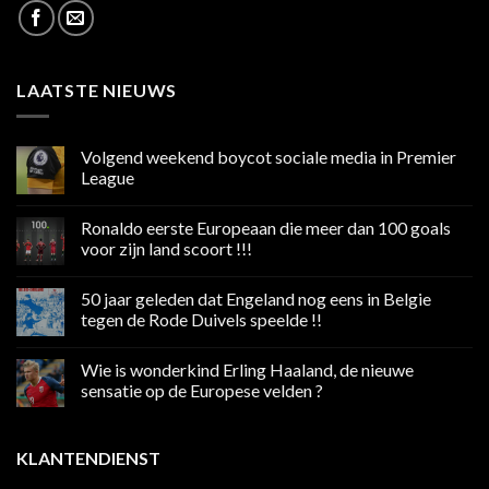
LAATSTE NIEUWS
Volgend weekend boycot sociale media in Premier
League
Geen
reacties
Ronaldo eerste Europeaan die meer dan 100 goals
op
Volgend
voor zijn land scoort !!!
weekend
boycot
Geen
sociale
reacties
50 jaar geleden dat Engeland nog eens in Belgie
media
op
in
Ronaldo
tegen de Rode Duivels speelde !!
Premier
eerste
League
Europeaan
Geen
die
reacties
Wie is wonderkind Erling Haaland, de nieuwe
meer
op
dan
50
sensatie op de Europese velden ?
100
jaar
goals
geleden
Geen
voor
dat
reacties
zijn
Engeland
op
KLANTENDIENST
land
nog
Wie
scoort
eens
is
!!!
in
wonderkind