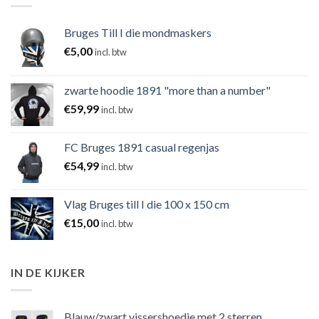
Bruges Till I die mondmaskers
€
5,00
incl. btw
zwarte hoodie 1891 "more than a number"
€
59,99
incl. btw
FC Bruges 1891 casual regenjas
€
54,99
incl. btw
Vlag Bruges till I die 100 x 150 cm
€
15,00
incl. btw
IN DE KIJKER
Blauw/zwart vissershoedje met 2 sterren