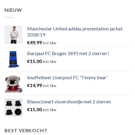
NIEUW
Manchester United adidas presentation jacket
2018/19
€
49,99
incl. btw
Barsjaal FC Bruges 1891 met 2 sterren !
€
15,00
incl. btw
knuffelbeer Liverpool FC 'Timmy bear'
€
14,99
incl. btw
Blauw/zwart vissershoedje met 2 sterren
€
15,00
incl. btw
BEST VERKOCHT