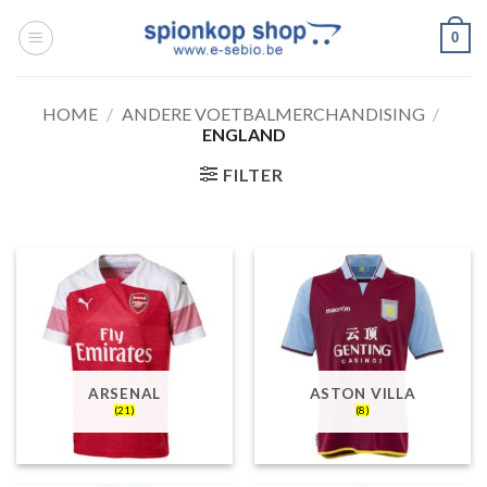
Ga
0
naar
inhoud
HOME
/
ANDERE VOETBALMERCHANDISING
/
ENGLAND
FILTER
ARSENAL
ASTON VILLA
(21)
(8)