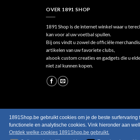
OVER 1891 SHOP
1891 Shop is de internet winkel waar u terec
kan voor al uw voetbal spullen.
Bij ons vindt u zowel de officiële merchandi
artikelen van uw favoriete clubs,
alsook custom creaties en gadgets die u eld
niet zal kunnen kopen.
1891Shop.be gebruikt cookies om je de beste surfervaring 
functionele en analytische cookies. Vink hieronder aan we
Ontdek welke cookies 1891Shop.be gebruikt.
Webshop created by
HappyWebsites
© 2026