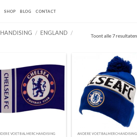
SHOP
BLOG
CONTACT
HANDISING
/
ENGLAND
/
Toont alle 7 resultaten
Toevoegen
Toevoe
aan
aan
wenslijst
wensli
NDERE VOETBALMERCHANDISING
ANDERE VOETBALMERCHANDISIN