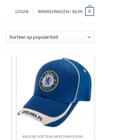
0
LOGIN
WINKELWAGEN /
€
0,00
Gesorteerd
op
populariteit
gen
Toevoegen
aan
jst
wenslijst
G
ANDERE VOETBALMERCHANDISING