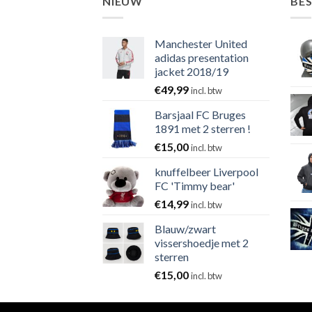
NIEUW
BE
Manchester United
adidas presentation
jacket 2018/19
€
49,99
incl. btw
Barsjaal FC Bruges
1891 met 2 sterren !
€
15,00
incl. btw
knuffelbeer Liverpool
FC 'Timmy bear'
€
14,99
incl. btw
Blauw/zwart
vissershoedje met 2
sterren
€
15,00
incl. btw