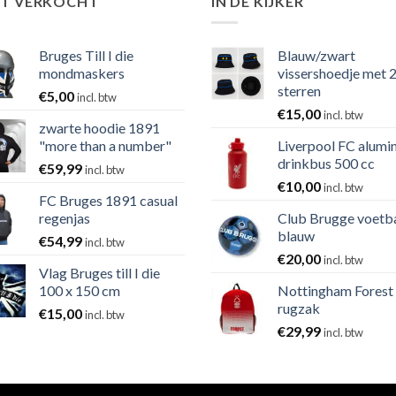
ST VERKOCHT
IN DE KIJKER
Bruges Till I die
Blauw/zwart
mondmaskers
vissershoedje met 
sterren
€
5,00
incl. btw
€
15,00
incl. btw
zwarte hoodie 1891
"more than a number"
Liverpool FC alumi
drinkbus 500 cc
€
59,99
incl. btw
€
10,00
incl. btw
FC Bruges 1891 casual
regenjas
Club Brugge voetb
blauw
€
54,99
incl. btw
€
20,00
incl. btw
Vlag Bruges till I die
100 x 150 cm
Nottingham Forest
rugzak
€
15,00
incl. btw
€
29,99
incl. btw