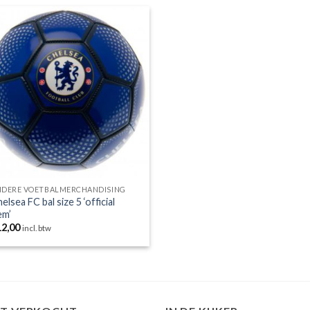
Toevoegen
aan
wenslijst
NDERE VOETBALMERCHANDISING
elsea FC bal size 5 ‘official
em’
12,00
incl. btw