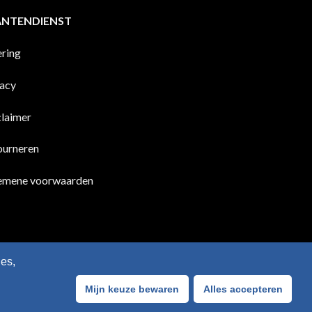
ANTENDIENST
ering
vacy
claimer
ourneren
emene voorwaarden
es,
Mijn keuze bewaren
Alles accepteren
Bancontact
Visa
IDeal
Sofort