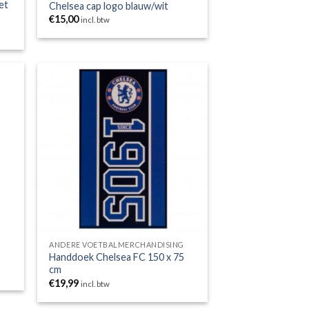
et
Chelsea cap logo blauw/wit
€
15,00
incl. btw
gen
Toevoegen
aan
jst
wenslijst
G
ANDERE VOETBALMERCHANDISING
Handdoek Chelsea FC 150 x 75
cm
€
19,99
incl. btw