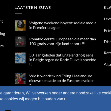
LAATSTE NIEUWS
KL
Lev
ht
Volgend weekend boycot sociale media
in Premier League
Pri
sing
Geen
reacties
Ronaldo eerste Europeaan die meer dan
op
Dis
Volgend
100 goals voor zijn land scoort !!!
ers
weekend
boycot
Geen
sociale
reacties
Ret
50 jaar geleden dat Engeland nog eens
media
op
in
Ronaldo
in Belgie tegen de Rode Duivels speelde
Premier
eerste
Alg
!!
League
Europeaan
die
Geen
meer
reacties
dan
Wie is wonderkind Erling Haaland, de
op
100
50
nieuwe sensatie op de Europese velden
goals
jaar
voor
?
geleden
zijn
dat
land
Geen
Engeland
te garanderen, Wij verwerken onder andere noodzakelijke cooki
scoort
reacties
nog
op
!!!
eens
lke cookies wij mogen bijhouden van u.
Wie
in
is
Belgie
wonderkind
tegen
Erling