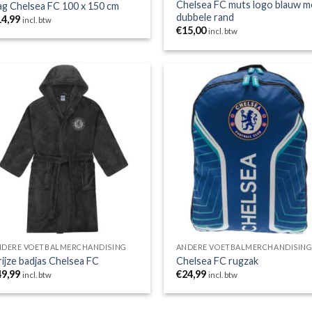
Chelsea FC muts logo blauw m
ag Chelsea FC 100 x 150 cm
dubbele rand
14,99
incl. btw
€
15,00
incl. btw
Toevoegen
Toevoe
aan
aan
wenslijst
wensli
NDERE VOETBALMERCHANDISING
ANDERE VOETBALMERCHANDISIN
ijze badjas Chelsea FC
Chelsea FC rugzak
49,99
€
24,99
incl. btw
incl. btw