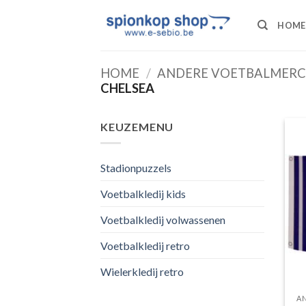
Ga
naar
HOME
inhoud
HOME
/
ANDERE VOETBALMERC
CHELSEA
KEUZEMENU
Stadionpuzzels
Voetbalkledij kids
Voetbalkledij volwassenen
Voetbalkledij retro
Wielerkledij retro
A