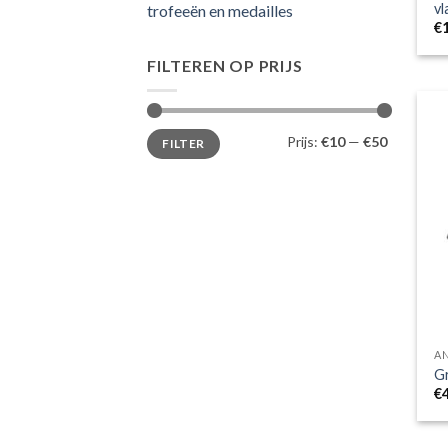
vl
trofeeën en medailles
€
FILTEREN OP PRIJS
Min.
Max.
Prijs:
€10
—
€50
FILTER
prijs
prijs
A
Gr
€