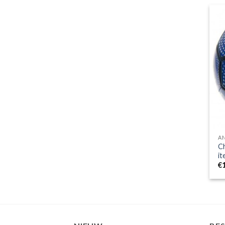
A
Ch
it
€