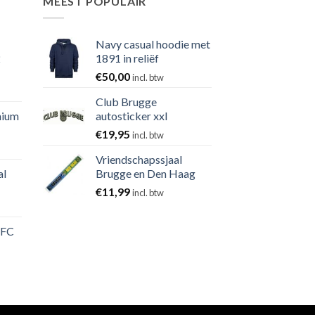
MEEST POPULAIR
Navy casual hoodie met
2
1891 in reliëf
€
50,00
incl. btw
Club Brugge
nium
autosticker xxl
€
19,95
incl. btw
Vriendschapssjaal
al
Brugge en Den Haag
€
11,99
incl. btw
 FC