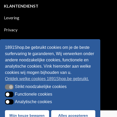
zijn
Engeland
op
KLANTENDIENST
land
nog
Wie
scoort
eens
is
!!!
in
wonderkind
Belgie
Erling
Levering
tegen
Haaland,
de
de
Rode
nieuwe
Duivels
sensatie
Privacy
speelde
op
!!
de
Europese
Disclaimer
velden
?
1891Shop.be gebruikt cookies om je de beste
Retourneren
surfervaring te garanderen, Wij verwerken onder
andere noodzakelijke cookies, functionele en
Algemene voorwaarden
analytische cookies. Vink hieronder aan welke
cookies wij mogen bijhouden van u.
Ontdek welke cookies 1891Shop.be gebruikt.
Strikt noodzakelijke cookies
Strikt noodzakelijke cookies
Functionele cookies
Functionele cookies
Analytische cookies
Analytische cookies
Bancontact
Visa
IDeal
Sofort
Mijn keuze bewaren
Alles accepteren