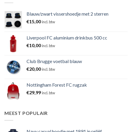
Blauw/zwart vissershoedje met 2 sterren
€
15,00
incl. btw
Liverpool FC aluminium drinkbus 500 cc
€
10,00
incl. btw
Club Brugge voetbal blauw
€
20,00
incl. btw
Nottingham Forest FC rugzak
€
29,99
incl. btw
MEEST POPULAIR
Navy casual hoodie met 1891 in reliëf