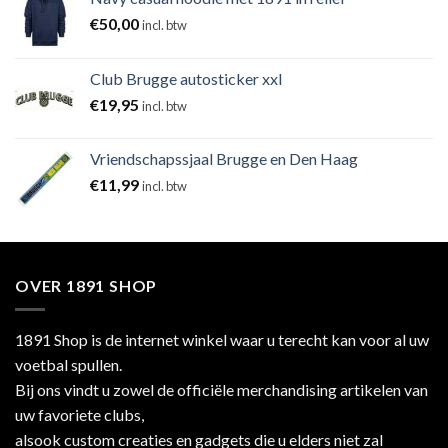
€
50,00
incl. btw
Club Brugge autosticker xxl
€
19,95
incl. btw
Vriendschapssjaal Brugge en Den Haag
€
11,99
incl. btw
OVER 1891 SHOP
1891 Shop is de internet winkel waar u terecht kan voor al uw
voetbal spullen.
Bij ons vindt u zowel de officiële merchandising artikelen van
uw favoriete clubs,
alsook custom creaties en gadgets die u elders niet zal