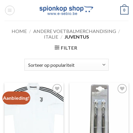
Ga
0
naar
inhoud
HOME
/
ANDERE VOETBALMERCHANDISING
/
ITALIE
/
JUVENTUS
FILTER
Aanbieding!
Toevoegen
Toevoegen
aan
aan
wenslijst
wenslijst