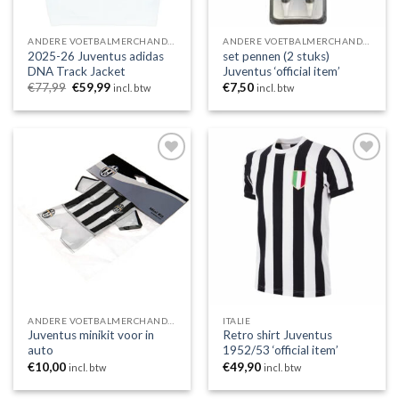
ANDERE VOETBALMERCHANDISING
ANDERE VOETBALMERCHANDISING
2025-26 Juventus adidas
set pennen (2 stuks)
DNA Track Jacket
Juventus ‘official item’
Oorspronkelijke
Huidige
€
77,99
€
59,99
€
7,50
incl. btw
incl. btw
prijs
prijs
was:
is:
€77,99.
€59,99.
Toevoegen
Toevoegen
aan
aan
wenslijst
wenslijst
ANDERE VOETBALMERCHANDISING
ITALIE
Juventus minikit voor in
Retro shirt Juventus
auto
1952/53 ‘official item’
€
10,00
€
49,90
incl. btw
incl. btw