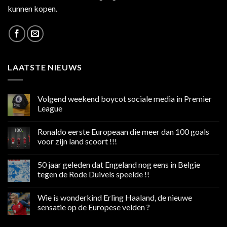
kunnen kopen.
LAATSTE NIEUWS
Volgend weekend boycot sociale media in Premier
League
Geen
reacties
Ronaldo eerste Europeaan die meer dan 100 goals
op
Volgend
voor zijn land scoort !!!
weekend
boycot
Geen
sociale
reacties
50 jaar geleden dat Engeland nog eens in Belgie
media
op
in
Ronaldo
tegen de Rode Duivels speelde !!
Premier
eerste
League
Europeaan
Geen
die
reacties
Wie is wonderkind Erling Haaland, de nieuwe
meer
op
dan
50
sensatie op de Europese velden ?
100
jaar
goals
geleden
Geen
voor
dat
reacties