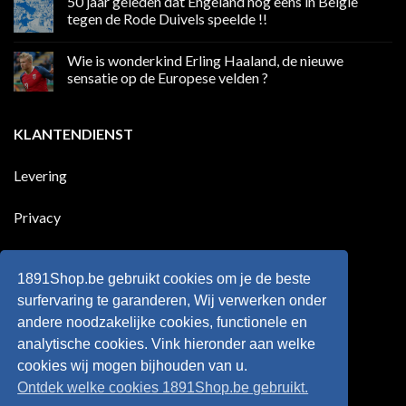
50 jaar geleden dat Engeland nog eens in Belgie
media
op
in
Ronaldo
tegen de Rode Duivels speelde !!
Premier
eerste
League
Europeaan
Geen
die
reacties
Wie is wonderkind Erling Haaland, de nieuwe
meer
op
dan
50
sensatie op de Europese velden ?
100
jaar
goals
geleden
Geen
voor
dat
reacties
zijn
Engeland
op
KLANTENDIENST
land
nog
Wie
scoort
eens
is
!!!
in
wonderkind
Belgie
Erling
Levering
tegen
Haaland,
de
de
Rode
nieuwe
Duivels
sensatie
Privacy
speelde
op
!!
de
Europese
Disclaimer
velden
?
1891Shop.be gebruikt cookies om je de beste
Retourneren
surfervaring te garanderen, Wij verwerken onder
andere noodzakelijke cookies, functionele en
Algemene voorwaarden
analytische cookies. Vink hieronder aan welke
cookies wij mogen bijhouden van u.
Ontdek welke cookies 1891Shop.be gebruikt.