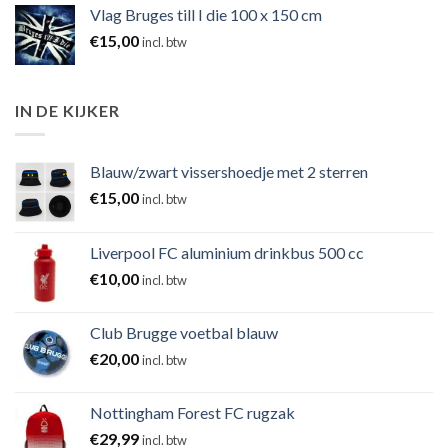
Vlag Bruges till I die 100 x 150 cm
€
15,00
incl. btw
IN DE KIJKER
Blauw/zwart vissershoedje met 2 sterren
€
15,00
incl. btw
Liverpool FC aluminium drinkbus 500 cc
€
10,00
incl. btw
Club Brugge voetbal blauw
€
20,00
incl. btw
Nottingham Forest FC rugzak
€
29,99
incl. btw