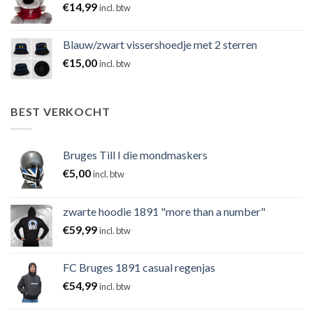
€
14,99
incl. btw
Blauw/zwart vissershoedje met 2 sterren
€
15,00
incl. btw
BEST VERKOCHT
Bruges Till I die mondmaskers
€
5,00
incl. btw
zwarte hoodie 1891 "more than a number"
€
59,99
incl. btw
FC Bruges 1891 casual regenjas
€
54,99
incl. btw