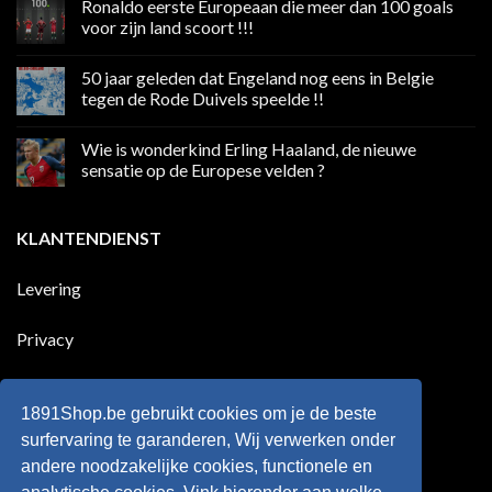
Ronaldo eerste Europeaan die meer dan 100 goals
op
Volgend
voor zijn land scoort !!!
weekend
boycot
Geen
sociale
reacties
50 jaar geleden dat Engeland nog eens in Belgie
media
op
in
Ronaldo
tegen de Rode Duivels speelde !!
Premier
eerste
League
Europeaan
Geen
die
reacties
Wie is wonderkind Erling Haaland, de nieuwe
meer
op
dan
50
sensatie op de Europese velden ?
100
jaar
goals
geleden
Geen
voor
dat
reacties
zijn
Engeland
op
KLANTENDIENST
land
nog
Wie
scoort
eens
is
!!!
in
wonderkind
Belgie
Erling
Levering
tegen
Haaland,
de
de
Rode
nieuwe
Duivels
sensatie
Privacy
speelde
op
!!
de
Europese
Disclaimer
velden
?
1891Shop.be gebruikt cookies om je de beste
Retourneren
surfervaring te garanderen, Wij verwerken onder
andere noodzakelijke cookies, functionele en
Algemene voorwaarden