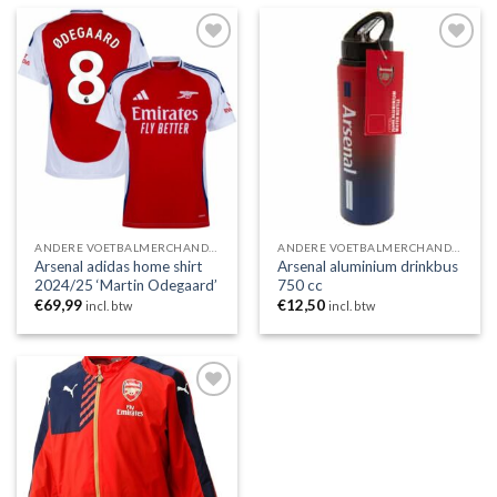
Toevoegen
Toevoegen
aan
aan
wenslijst
wenslijst
ANDERE VOETBALMERCHANDISING
ANDERE VOETBALMERCHANDISING
Arsenal adidas home shirt
Arsenal aluminium drinkbus
2024/25 ‘Martin Odegaard’
750 cc
€
69,99
€
12,50
incl. btw
incl. btw
Toevoegen
aan
wenslijst