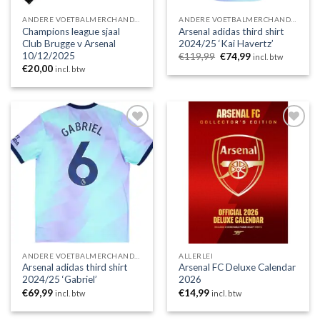
ANDERE VOETBALMERCHANDISING
ANDERE VOETBALMERCHANDISING
Champions league sjaal
Arsenal adidas third shirt
Club Brugge v Arsenal
2024/25 ‘Kai Havertz’
10/12/2025
Oorspronkelijke
Huidige
€
119,99
€
74,99
incl. btw
prijs
prijs
€
20,00
incl. btw
was:
is:
€119,99.
€74,99.
Toevoegen
Toevoegen
aan
aan
wenslijst
wenslijst
ANDERE VOETBALMERCHANDISING
ALLERLEI
Arsenal adidas third shirt
Arsenal FC Deluxe Calendar
2024/25 ‘Gabriel’
2026
€
69,99
€
14,99
incl. btw
incl. btw