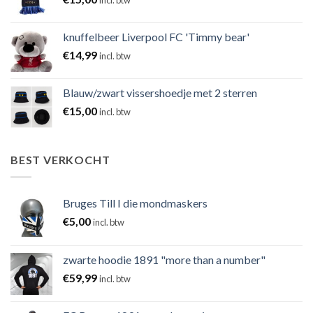
incl. btw
knuffelbeer Liverpool FC 'Timmy bear'
€
14,99
incl. btw
Blauw/zwart vissershoedje met 2 sterren
€
15,00
incl. btw
BEST VERKOCHT
Bruges Till I die mondmaskers
€
5,00
incl. btw
zwarte hoodie 1891 "more than a number"
€
59,99
incl. btw