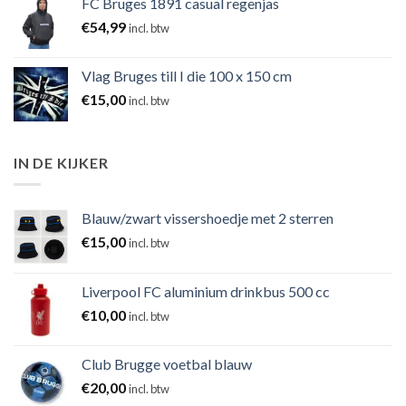
FC Bruges 1891 casual regenjas
€
54,99
incl. btw
Vlag Bruges till I die 100 x 150 cm
€
15,00
incl. btw
IN DE KIJKER
Blauw/zwart vissershoedje met 2 sterren
€
15,00
incl. btw
Liverpool FC aluminium drinkbus 500 cc
€
10,00
incl. btw
Club Brugge voetbal blauw
€
20,00
incl. btw