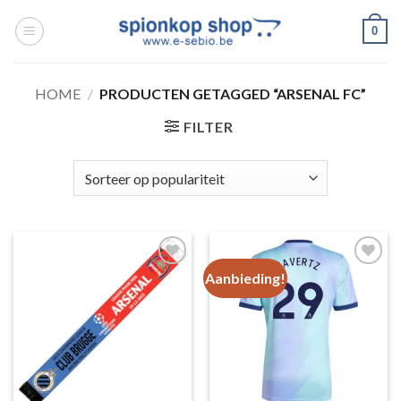
Ga
0
naar
inhoud
HOME
/
PRODUCTEN GETAGGED “ARSENAL FC”
FILTER
Aanbieding!
Toevoegen
Toevoegen
aan
aan
wenslijst
wenslijst