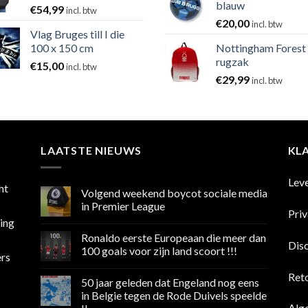
blauw
€
54,99
incl. btw
€
20,00
incl. btw
Vlag Bruges till I die
100 x 150 cm
Nottingham Forest
rugzak
€
15,00
incl. btw
€
29,99
incl. btw
LAATSTE NIEUWS
KL
Lev
ht
Volgend weekend boycot sociale media
in Premier League
Pri
sing
Geen
reacties
Ronaldo eerste Europeaan die meer dan
op
Dis
Volgend
100 goals voor zijn land scoort !!!
ers
weekend
boycot
Geen
sociale
reacties
Ret
50 jaar geleden dat Engeland nog eens
media
op
in
Ronaldo
in Belgie tegen de Rode Duivels speelde
Premier
eerste
Alg