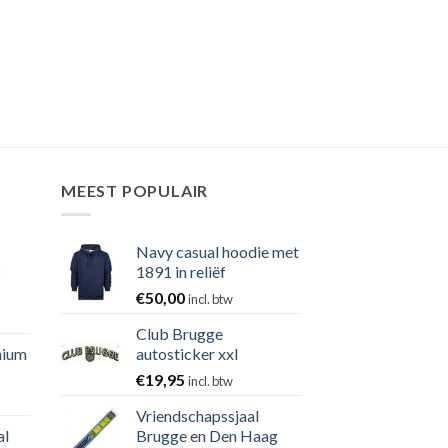
MEEST POPULAIR
Navy casual hoodie met
2
1891 in reliëf
€
50,00
incl. btw
Club Brugge
nium
autosticker xxl
€
19,95
incl. btw
Vriendschapssjaal
al
Brugge en Den Haag