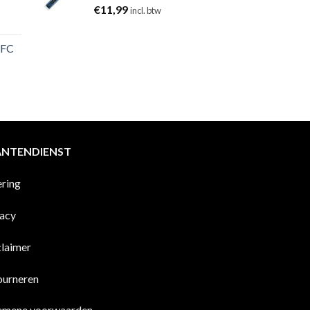
€
11,99
incl. btw
 FC
ANTENDIENST
ering
vacy
claimer
ourneren
emene voorwaarden