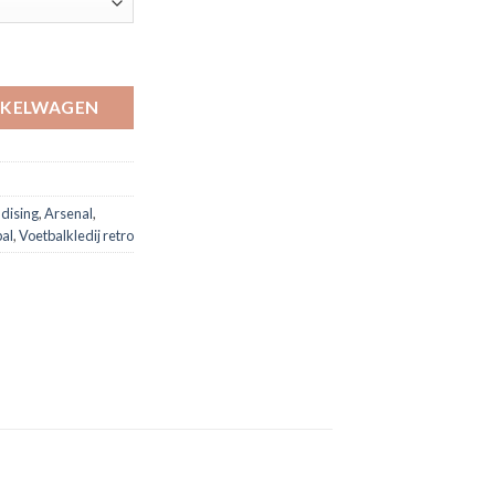
/25 'Kai Havertz' aantal
NKELWAGEN
dising
,
Arsenal
,
al
,
Voetbalkledij retro