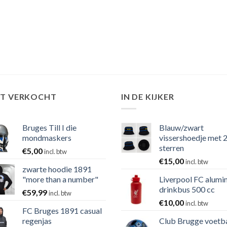
ST VERKOCHT
IN DE KIJKER
Bruges Till I die
Blauw/zwart
mondmaskers
vissershoedje met 
sterren
€
5,00
incl. btw
€
15,00
incl. btw
zwarte hoodie 1891
"more than a number"
Liverpool FC alumi
drinkbus 500 cc
€
59,99
incl. btw
€
10,00
incl. btw
FC Bruges 1891 casual
regenjas
Club Brugge voetb