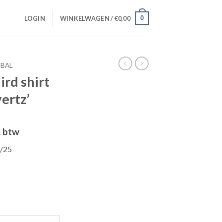
0
LOGIN
WINKELWAGEN /
€
0,00
BAL
ird shirt
ertz’
elijke
dige
. btw
s
4/25
,99.