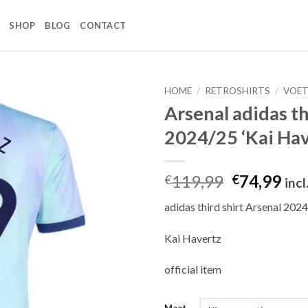
SHOP
BLOG
CONTACT
HOME
/
RETROSHIRTS
/
VOET
Arsenal adidas th
Toevoegen
2024/25 ‘Kai Hav
aan
wenslijst
Oorspronk
Hui
119,99
74,99
€
€
incl
prijs
prij
adidas third shirt Arsenal 202
was:
is:
€119,99.
€74
Kai Havertz
official item