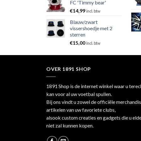
FC 'Timmy bear'
€
14,99
incl. btw
Blauw/zwart
vissershoedje met 2
sterren
€
15,00
incl. btw
OVER 1891 SHOP
1891 Shop is de internet winkel waar u terec
kan voor al uw voetbal spullen.
Bij ons vindt u zowel de officiële merchandi
artikelen van uw favoriete clubs,
alsook custom creaties en gadgets die u eld
niet zal kunnen kopen.