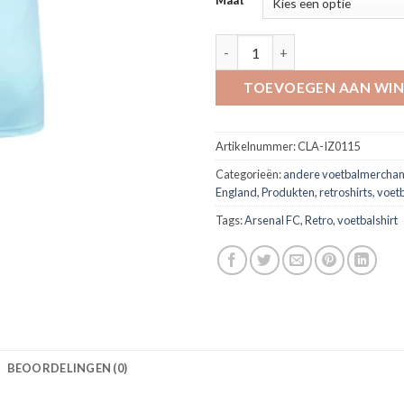
Maat
Arsenal adidas third shirt 2024
TOEVOEGEN AAN WI
Artikelnummer:
CLA-IZ0115
Categorieën:
andere voetbalmerchan
England
,
Produkten
,
retroshirts
,
voetb
Tags:
Arsenal FC
,
Retro
,
voetbalshirt
BEOORDELINGEN (0)