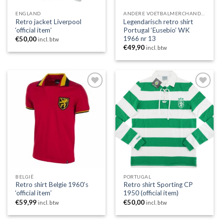
ENGLAND
ANDERE VOETBALMERCHANDISING
Retro jacket Liverpool
Legendarisch retro shirt
‘official item’
Portugal ‘Eusebio’ WK
1966 nr 13
€
50,00
incl. btw
€
49,90
incl. btw
Toevoegen
Toevoegen
aan
aan
wenslijst
wenslijst
BELGIË
PORTUGAL
Retro shirt Belgie 1960’s
Retro shirt Sporting CP
‘official item’
1950 (official item)
€
59,99
€
50,00
incl. btw
incl. btw