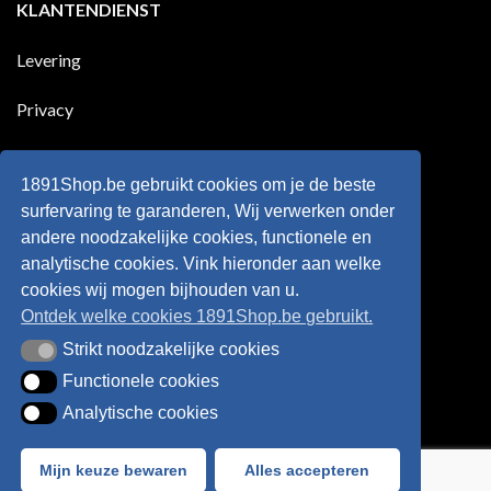
KLANTENDIENST
land
nog
Wie
scoort
eens
is
!!!
in
wonderkind
Belgie
Erling
Levering
tegen
Haaland,
de
de
Rode
nieuwe
Duivels
sensatie
Privacy
speelde
op
!!
de
Europese
Disclaimer
velden
?
1891Shop.be gebruikt cookies om je de beste
Retourneren
surfervaring te garanderen, Wij verwerken onder
andere noodzakelijke cookies, functionele en
Algemene voorwaarden
analytische cookies. Vink hieronder aan welke
cookies wij mogen bijhouden van u.
Ontdek welke cookies 1891Shop.be gebruikt.
Strikt noodzakelijke cookies
Strikt noodzakelijke cookies
Functionele cookies
Functionele cookies
Analytische cookies
Analytische cookies
Bancontact
Visa
IDeal
Sofort
Mijn keuze bewaren
Alles accepteren