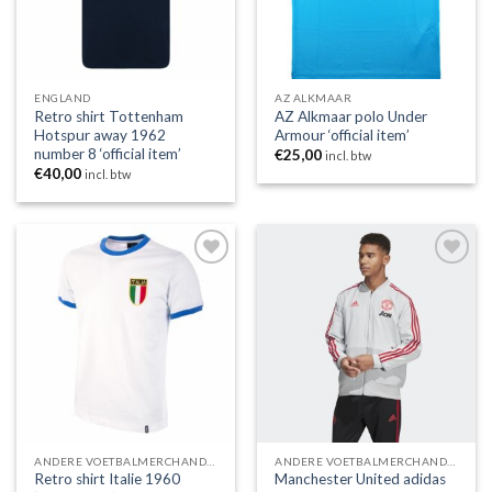
ENGLAND
AZ ALKMAAR
Retro shirt Tottenham
AZ Alkmaar polo Under
Hotspur away 1962
Armour ‘official item’
number 8 ‘official item’
€
25,00
incl. btw
€
40,00
incl. btw
Toevoegen
Toevoegen
aan
aan
wenslijst
wenslijst
ANDERE VOETBALMERCHANDISING
ANDERE VOETBALMERCHANDISING
Retro shirt Italie 1960
Manchester United adidas