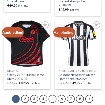
‘official item’
presentation jacket
2018/19
€
49,90
incl. btw
€
49,99
incl. btw
Aanbieding!
Aanbieding!
Toevoegen
Toevoegen
aan
aan
wenslijst
wenslijst
KLEDING
ANDERE VOETBALMERCHANDISING
Charly Club Tijuana Home
Castore Newcastle United
Shirt 2024/25
Home Shirt 2023/24
Oorspronkelijke
Huidige
Oorspronkelijke
Huidige
€
77,99
€
49,99
€
77,99
€
49,99
incl. btw
incl. btw
prijs
prijs
prijs
prijs
was:
is:
was:
is:
€77,99.
€49,99.
€77,99.
€49,99.
1
2
3
4
…
6
7
8