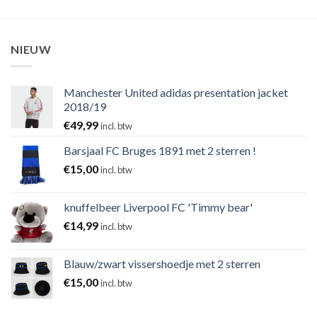
NIEUW
Manchester United adidas presentation jacket
2018/19
€
49,99
incl. btw
Barsjaal FC Bruges 1891 met 2 sterren !
€
15,00
incl. btw
knuffelbeer Liverpool FC 'Timmy bear'
€
14,99
incl. btw
Blauw/zwart vissershoedje met 2 sterren
€
15,00
incl. btw