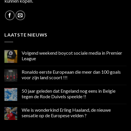
kunnen kopen.
LAATSTE NIEUWS
Volgend weekend boycot sociale media in Premier
League
Geen
reacties
Ronaldo eerste Europeaan die meer dan 100 goals
op
Volgend
voor zijn land scoort !!!
weekend
boycot
Geen
sociale
reacties
50 jaar geleden dat Engeland nog eens in Belgie
media
op
in
Ronaldo
tegen de Rode Duivels speelde !!
Premier
eerste
League
Europeaan
Geen
die
reacties
Wie is wonderkind Erling Haaland, de nieuwe
meer
op
dan
50
sensatie op de Europese velden ?
100
jaar
goals
geleden
Geen
voor
dat
reacties
zijn
Engeland
op