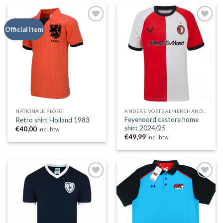
Toevoegen
Toevoegen
Official item
aan
aan
wenslijst
wenslijst
NATIONALE PLOEG
ANDERE VOETBALMERCHANDISING
Feyenoord castore home
Retro shirt Holland 1983
shirt 2024/25
€
40,00
incl. btw
€
49,99
incl. btw
Toevoegen
Toevoegen
aan
aan
wenslijst
wenslijst