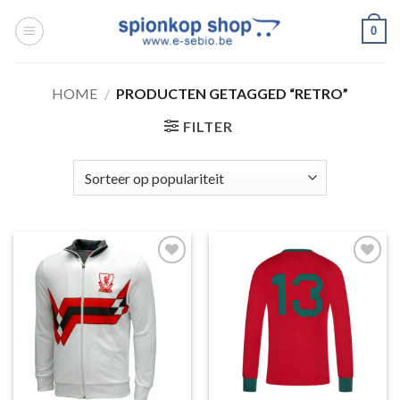
Ga
0
naar
inhoud
HOME
/
PRODUCTEN GETAGGED “RETRO”
FILTER
Toevoegen
Toevoegen
aan
aan
wenslijst
wenslijst