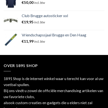
€
50,00
incl. btw
Club Brugge autosticker xxl
€
19,95
incl. btw
Vriendschapssjaal Brugge en Den Haag
€
11,99
incl. btw
OVER 1891 SHOP
1891 Shop is de internet winkel waar u terecht kan voor al uw
voetbal spullen.
Bij ons vindt u zowel de officiële merchandising artikelen van
uw favoriete clubs,
alsook custom creaties en gadgets die u elders niet zal